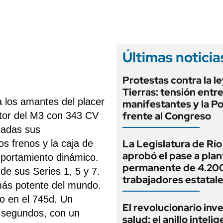
ANUARIO 2025
LIFESTYLE
EDICIÓN IMPRESA
AUTOS
Últimas noticia
Protestas contra la l
Tierras: tensión entr
 los amantes del placer
manifestantes y la Po
frente al Congreso
otor del M3 con 343 CV
dadas sus
La Legislatura de Rí
os frenos y la caja de
aprobó el pase a plan
mportamiento dinámico.
permanente de 4.20
e sus Series 1, 5 y 7.
trabajadores estatal
más potente del mundo.
o en el 745d. Un
El revolucionario inv
6 segundos, con un
salud: el anillo inteli