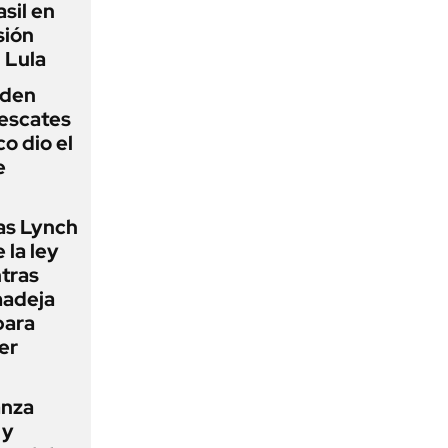
sil en
sión
 Lula
iden
rescates
o dio el
e
as Lynch
 la ley
ntras
madeja
para
er
anza
 y