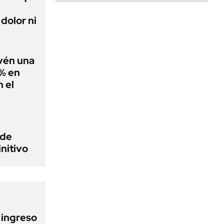
dolor ni
evén una
0% en
 el
 de
initivo
l ingreso