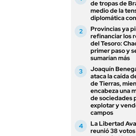
de tropas de Bra
medio de la ten
diplomática con
Provincias ya p
refinanciar los 
del Tesoro: Chac
primer paso y s
sumarían más
Joaquín Beneg
ataca la caída de
de Tierras, mie
encabeza una 
de sociedades 
explotar y vend
campos
La Libertad Av
reunió 38 votos