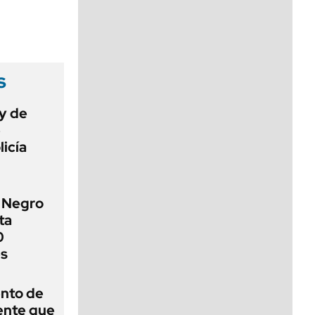
viernes de 10 a 18
s
ey de
e
licía
o Negro
ta
0
es
ento de
gente que