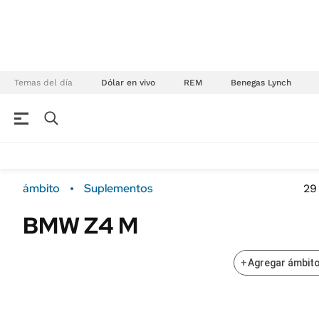
Temas del día
Dólar en vivo
REM
Benegas Lynch
NEGOCIOS
ÚLTIMAS NOTICIAS
Especiales Ámbito
ECONOMÍA
ámbito
Suplementos
29
Real Estate
Banco de Datos
BMW Z4 M
Sustentabilidad
Campo
Seguros
FINANZAS
+
Agregar ámbito
ENERGY REPORT
Dólar
POLÍTICA
Mercados
Nacional