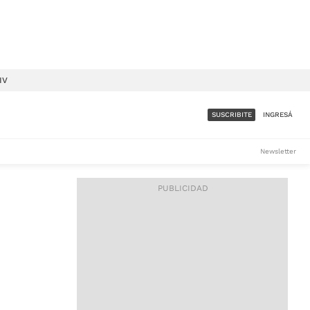
IV
SUSCRIBITE
INGRESÁ
SUMATE A LA COMUNIDAD
Newsletter
DE ÁMBITO
LES
ACCESO FULL - $1.800/MES
ES
CORPORATIVO - CONSULTAR
Si tenés dudas comunicate
con nosotros a
IOS
suscripciones@ambito.com.ar
Llamanos al (54) 11 4556-
9147/48 o
al (54) 11 4449-3256 de lunes a