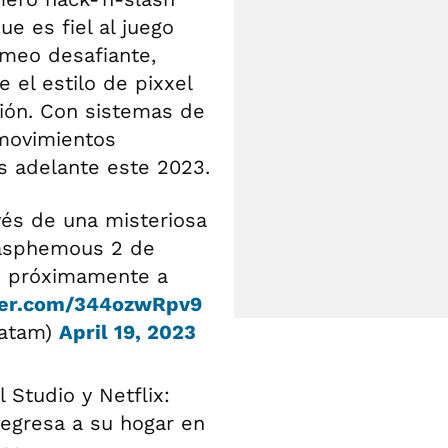
 es fiel al juego
rmeo desafiante,
 el estilo de pixxel
ción. Con sistemas de
 movimientos
ás adelante este 2023.
vés de una misteriosa
Blasphemous 2 de
e próximamente a
tter.com/344ozwRpv9
Latam)
April 19, 2023
 Studio y Netflix:
egresa a su hogar en