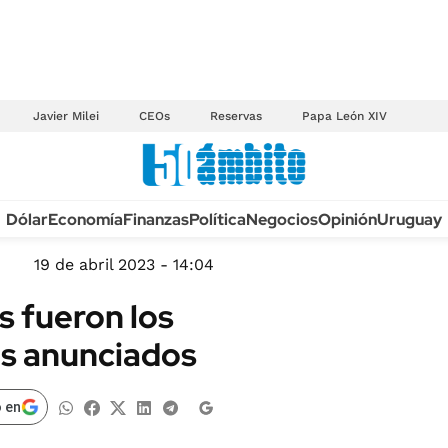
Javier Milei
CEOs
Reservas
Papa León XIV
Anuario autos 2026
Dólar
Economía
Finanzas
Política
Negocios
Opinión
Uruguay
TECNOLOGÍA
NOVEDADES FISCA
MÉXICO
19 de abril 2023 - 14:04
EDICTOS JUDICIAL
OPINIÓN
s fueron los
MULTAS
MUNDO
s anunciados
LICITACIONES
INFORMACIÓN GENERAL
CUADROS TARIFAR
ESPECTÁCULOS
 en
RECALL
DEPORTES