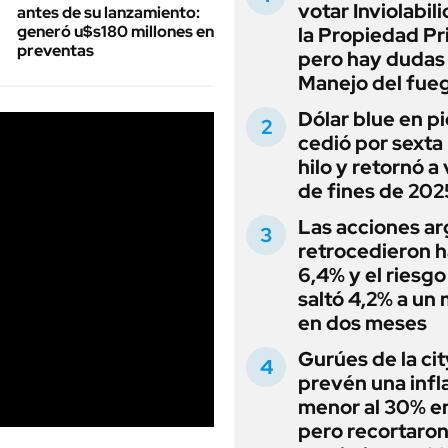
votar Inviolabil
antes de su lanzamiento:
generó u$s180 millones en
la Propiedad Pr
preventas
pero hay dudas
Manejo del fue
Dólar blue en p
cedió por sexta 
hilo y retornó a
de fines de 202
Las acciones ar
retrocedieron h
6,4% y el riesgo
saltó 4,2% a un
en dos meses
Gurúes de la cit
prevén una infl
menor al 30% e
pero recortaron