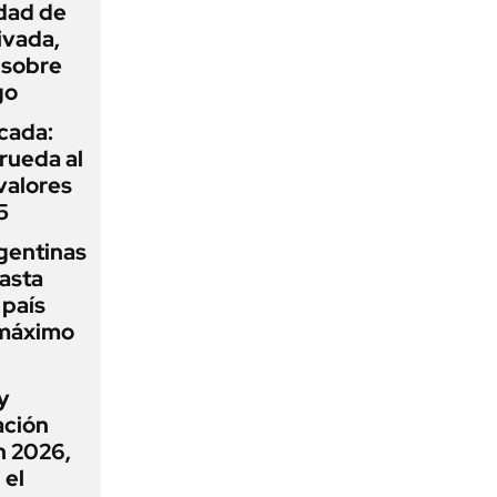
idad de
ivada,
 sobre
go
icada:
rueda al
 valores
5
gentinas
asta
 país
 máximo
y
ación
n 2026,
 el