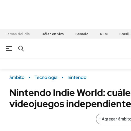
Temas del día
Dólar en vivo
Senado
REM
Brasil
NEGOCIOS
ÚLTIMAS NOTICIAS
Especiales Ámbito
ECONOMÍA
ámbito
Tecnología
nintendo
Real Estate
Banco de Datos
Nintendo Indie World: cuále
Sustentabilidad
Campo
videojuegos independiente
Seguros
FINANZAS
ENERGY REPORT
Dólar
+
Agregar ámbito
POLÍTICA
Mercados
Nacional