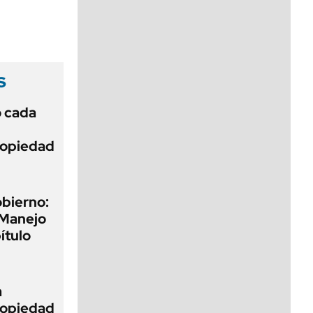
viernes de 10 a 18
s
ó cada
Propiedad
obierno:
 Manejo
ítulo
a
Propiedad