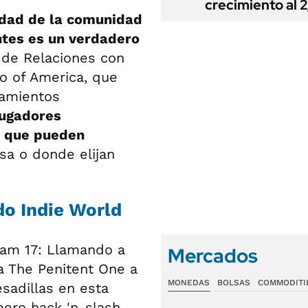
crecimiento al 
idad de la comunidad
ntes es un verdadero
 de Relaciones con
o of America, que
zamientos
jugadores
h que pueden
asa o donde elijan
do Indie World
am 17: Llamando a
Mercados
 a The Penitent One a
MONEDAS
BOLSAS
COMMODITI
esadillas en esta
mero hack-'n-slash