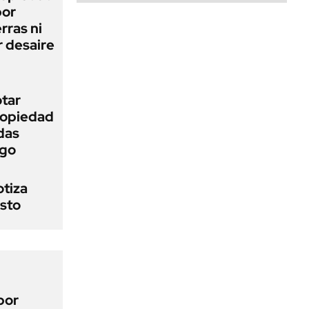
bor
rras ni
 desaire
otar
Propiedad
das
ego
otiza
osto
por