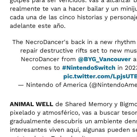
golpes para ser vencidos. Vas a alcanzar b
realmente te van a hacer bailar y un minij
cada una de las cinco historias y persona
adelante este año.
The NecroDancer's back in a new rhyth
repair destructive rifts set to new mus
NecroDancer from
@BYG_Vancouver
a
comes to
#NintendoSwitch
in 202
pic.twitter.com/LpjsUT
— Nintendo of America (@NintendoAme
ANIMAL WELL
de Shared Memory y Bigmo
pixelado y atmosférico, vas a buscar teso
gradualmente descubrís un ambiente den
interesantes viven aqui, algunas pueden se