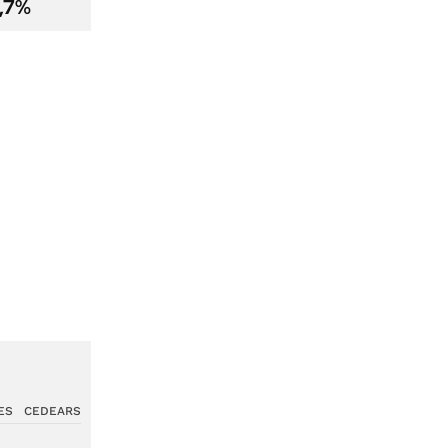
2,7%
ES
CEDEARS