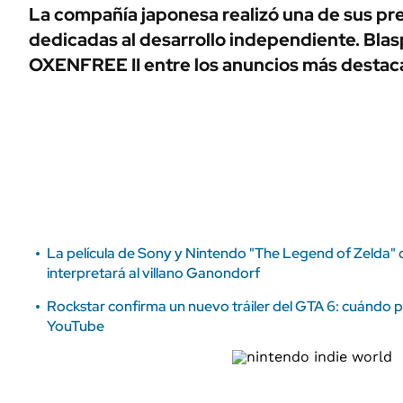
ÁMBITO DEBATE
La compañía japonesa realizó una de sus pr
Municipios
dedicadas al desarrollo independiente. Bla
MEDIAKIT AMBITO DEBATE
URUGUAY
OXENFREE II entre los anuncios más destac
La película de Sony y Nintendo "The Legend of Zelda" 
interpretará al villano Ganondorf
Rockstar confirma un nuevo tráiler del GTA 6: cuándo p
YouTube