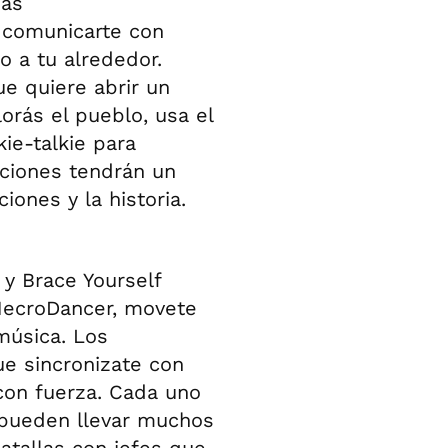
das
a comunicarte con
 a tu alrededor.
ue quiere abrir un
lorás el pueblo, usa el
ie-talkie para
cciones tendrán un
iones y la historia.
y Brace Yourself
NecroDancer, movete
música. Los
ue sincronizate con
con fuerza. Cada uno
 pueden llevar muchos