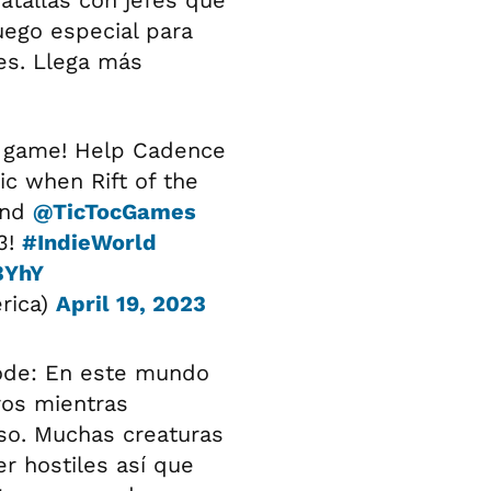
atallas con jefes que
uego especial para
jes. Llega más
m game! Help Cadence
ic when Rift of the
nd
@TicTocGames
3!
#IndieWorld
BYhY
rica)
April 19, 2023
de: En este mundo
ros mientras
so. Muchas creaturas
r hostiles así que