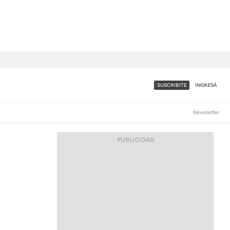
SUSCRIBITE
INGRESÁ
SUMATE A LA COMUNIDAD
Newsletter
DE ÁMBITO
LES
ACCESO FULL - $1.800/MES
ES
CORPORATIVO - CONSULTAR
Si tenés dudas comunicate
con nosotros a
IOS
suscripciones@ambito.com.ar
Llamanos al (54) 11 4556-
9147/48 o
al (54) 11 4449-3256 de lunes a