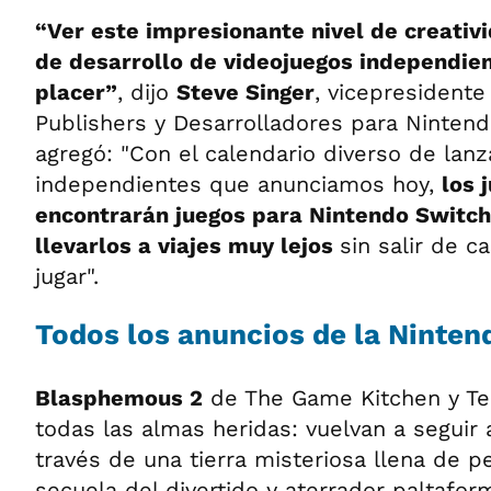
“Ver este impresionante nivel de creativ
de desarrollo de videojuegos independie
placer”
, dijo
Steve Singer
, vicepresidente
Publishers y Desarrolladores para Nintend
agregó: "Con el calendario diverso de lan
independientes que anunciamos hoy,
los 
encontrarán juegos para Nintendo Switc
llevarlos a viajes muy lejos
sin salir de c
jugar".
Todos los anuncios de la Ninten
Blasphemous 2
de The Game Kitchen y Te
todas las almas heridas: vuelvan a seguir
través de una tierra misteriosa llena de p
secuela del divertido y aterrador paltafor