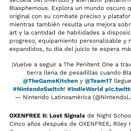
Blasphemous. Explora un mundo oscuro que
original con su combate preciso y platafo
mientras también resulta una mejora sobre
art y la cantidad de habilidades a disposi
progreso, equipamiento personalizable y
expandidos, tu día del juicio te espera m
¡Vuelve a seguir a The Penitent One a tra
tierra llena de pesadillas cuando 
@TheGameKitchen
y
@Team17
llegu
#NintendoSwitch
!
#IndieWorld
pic.twi
— Nintendo Latinoamérica (@Nintendo
OXENFREE II: Lost Signals
de Night School
Cinco años después de OXENFREE, Riley r