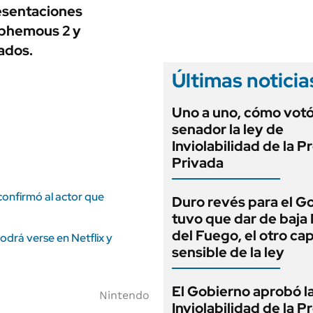
ANUARIO 2025
esentaciones
LIFESTYLE
EDICIÓN IMPRESA
sphemous 2 y
AUTOS
ados.
Últimas noticia
Uno a uno, cómo vot
senador la ley de
Inviolabilidad de la 
Privada
confirmó al actor que
Duro revés para el G
tuvo que dar de baja
del Fuego, el otro cap
odrá verse en Netflix y
sensible de la ley
El Gobierno aprobó l
Nintendo
Inviolabilidad de la 