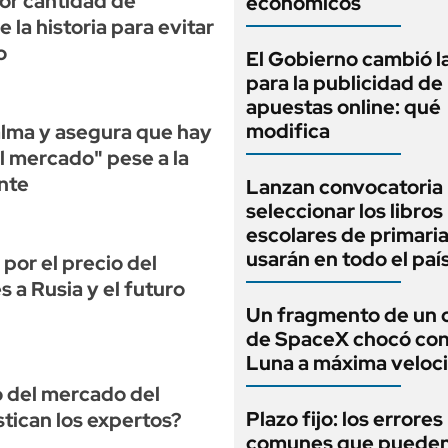
yor cantidad de
económicos
 la historia para evitar
o
El Gobierno cambió l
para la publicidad de 
apuestas online: qué
modifica
alma y asegura que hay
l mercado" pese a la
nte
Lanzan convocatoria
seleccionar los libros
escolares de primari
usarán en todo el paí
por el precio del
s a Rusia y el futuro
Un fragmento de un 
de SpaceX chocó cont
Luna a máxima veloc
o del mercado del
Plazo fijo: los errore
tican los expertos?
comunes que pueden