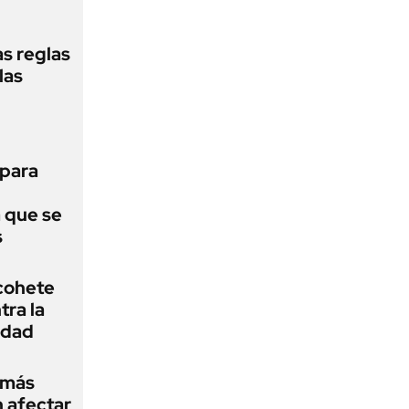
as reglas
las
 para
a que se
s
cohete
ra la
idad
s más
 afectar