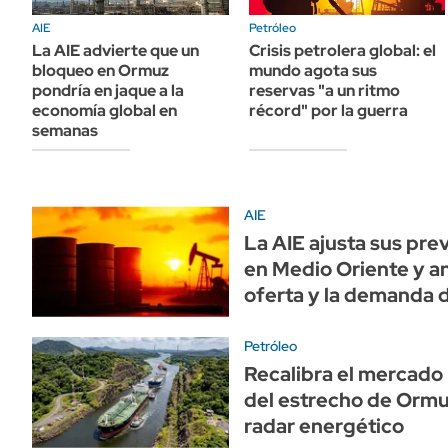
ÁMBITO DEBATE
AIE
Petróleo
Municipios
MEDIAKIT AMBITO DEBATE
La AIE advierte que un
Crisis petrolera global: el
URUGUAY
bloqueo en Ormuz
mundo agota sus
pondría en jaque a la
reservas "a un ritmo
economía global en
récord" por la guerra
semanas
AIE
La AIE ajusta sus prev
en Medio Oriente y an
oferta y la demanda 
Petróleo
Recalibra el mercado 
del estrecho de Ormu
radar energético