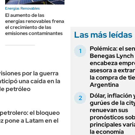
ANUARIO 2025
LIFESTYLE
Energías Renovables
EDICIÓN IMPRESA
AUTOS
El aumento de las
energías renovables frena
el crecimiento de las
Las más leídas
emisiones contaminantes
Polémica: el se
Benegas Lynch
encabeza empr
asesora a extra
isiones por la guerra
la compra de ti
ticipó una caída en la
Argentina
de petróleo
Dólar, inflación 
gurúes de la cit
renuevan sus
petrolero: el bloqueo
pronósticos sob
z pone a Latam en el
principales vari
la economía