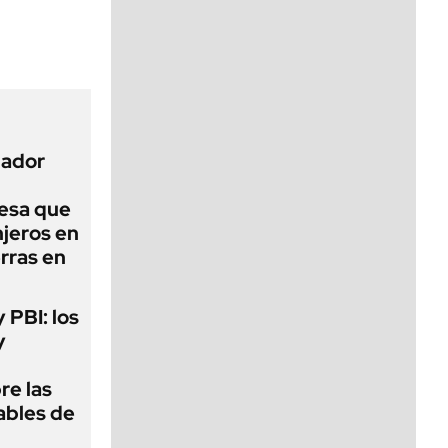
viernes de 10 a 18
nador
esa que
njeros en
erras en
y PBI: los
y
re las
ables de