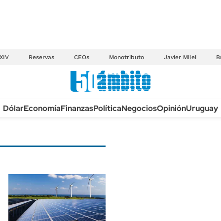
XIV
Reservas
CEOs
Monotributo
Javier Milei
B
Anuario autos 2026
Dólar
Economía
Finanzas
Política
Negocios
Opinión
Uruguay
TECNOLOGÍA
NOVEDADES FISCA
MÉXICO
EDICTOS JUDICIAL
OPINIÓN
MULTAS
MUNDO
LICITACIONES
INFORMACIÓN GENERAL
CUADROS TARIFAR
ESPECTÁCULOS
RECALL
DEPORTES