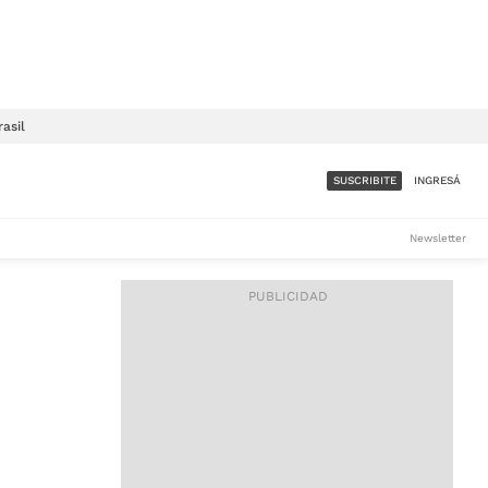
rasil
SUSCRIBITE
INGRESÁ
SUMATE A LA COMUNIDAD
Newsletter
DE ÁMBITO
LES
ACCESO FULL - $1.800/MES
ES
CORPORATIVO - CONSULTAR
Si tenés dudas comunicate
con nosotros a
IOS
suscripciones@ambito.com.ar
Llamanos al (54) 11 4556-
9147/48 o
al (54) 11 4449-3256 de lunes a