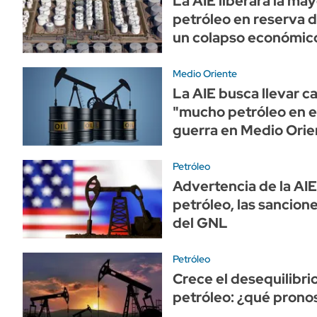
La AIE liberará la ma
petróleo en reserva de
un colapso económic
Medio Oriente
La AIE busca llevar c
"mucho petróleo en e
guerra en Medio Orie
Petróleo
Advertencia de la AIE 
petróleo, las sancione
del GNL
Petróleo
Crece el desequilibri
petróleo: ¿qué pronos