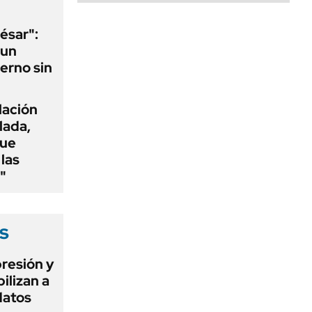
ésar":
 un
erno sin
flación
lada,
que
las
"
s
presión y
ilizan a
datos