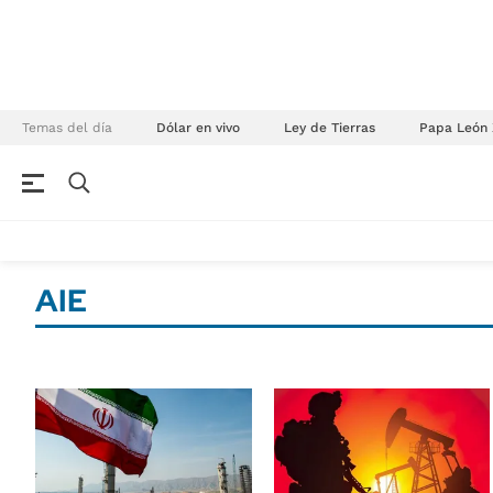
Temas del día
Dólar en vivo
Ley de Tierras
Papa León 
NEGOCIOS
ÚLTIMAS NOTICIAS
Especiales Ámbito
ECONOMÍA
AIE
Real Estate
Banco de Datos
Sustentabilidad
Campo
Seguros
FINANZAS
ENERGY REPORT
Dólar
POLÍTICA
Mercados
Nacional