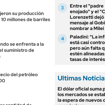
Entre el "padre
enojado" y el "C
ujeron su producción
Lorenzetti dejó
 10 millones de barriles
mensaje al Gobi
nombrar a Milei
Paladini: "La in
está casi contro
undo se enfrenta a la
pero aún falta 
el suministro de
estén alineadas 
a
tasas de interés
recio del petróleo
Ultimas Noticia
200
El dólar oficial suma 
los mercados se estab
la espera de nuevos 