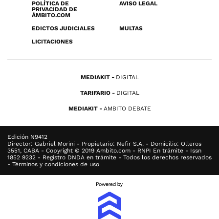
POLÍTICA DE
AVISO LEGAL
PRIVACIDAD DE
ÁMBITO.COM
EDICTOS JUDICIALES
MULTAS
LICITACIONES
MEDIAKIT
DIGITAL
TARIFARIO
DIGITAL
MEDIAKIT
AMBITO DEBATE
Edición N9412
Director: Gabriel Morini - Propietario: Nefir S.A. - Domicilio: Olleros
3551, CABA - Copyright © 2019 Ambito.com - RNPI En trámite - Issn
1852 9232 - Registro DNDA en trámite - Todos los derechos reservados
- Términos y condiciones de uso