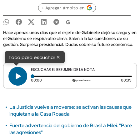
+ Agregar ámbito en
Hace apenas unos días que el exjefe de Gabinete dejó su cargo y en
el Gobierno se respira otro clima. Salen a la luz cuestiones de su
gestión. Sorpresa presidencial. Dudas sobre su futuro económico.
×
Toca para escuchar
ESCUCHAR EL RESUMEN DE LA NOTA
Tiempo transcurrido: 0 segundos
Dura
00:00
00:39
La Justicia vuelve a moverse: se activan las causas que
inquietan a la Casa Rosada
Fuerte advertencia del gobierno de Brasil a Milei: "Pare
las agresiones"