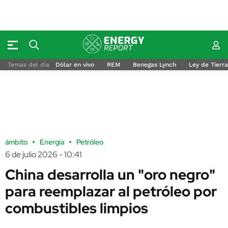
Temas del día
Dólar en vivo
REM
Benegas Lynch
Ley de Tierr
ámbito
Energía
Petróleo
6 de julio 2026 - 10:41
China desarrolla un "oro negro"
para reemplazar al petróleo por
combustibles limpios