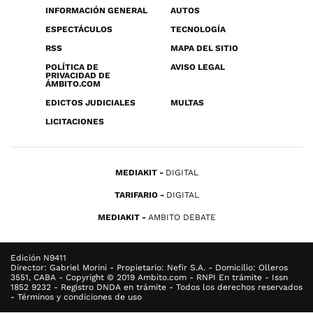
INFORMACIÓN GENERAL
AUTOS
ESPECTÁCULOS
TECNOLOGÍA
RSS
MAPA DEL SITIO
POLÍTICA DE
AVISO LEGAL
PRIVACIDAD DE
ÁMBITO.COM
EDICTOS JUDICIALES
MULTAS
LICITACIONES
MEDIAKIT
DIGITAL
TARIFARIO
DIGITAL
MEDIAKIT
AMBITO DEBATE
Edición N9411
Director: Gabriel Morini - Propietario: Nefir S.A. - Domicilio: Olleros
3551, CABA - Copyright © 2019 Ambito.com - RNPI En trámite - Issn
1852 9232 - Registro DNDA en trámite - Todos los derechos reservados
- Términos y condiciones de uso