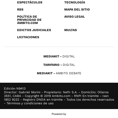
ESPECTÁCULOS
TECNOLOGÍA
RSS
MAPA DEL SITIO
POLÍTICA DE
AVISO LEGAL
PRIVACIDAD DE
ÁMBITO.COM
EDICTOS JUDICIALES
MULTAS
LICITACIONES
MEDIAKIT
DIGITAL
TARIFARIO
DIGITAL
MEDIAKIT
AMBITO DEBATE
Edición N9413
Director: Gabriel Morini - Propietario: Nefir S.A. - Domicilio: Olleros
3551, CABA - Copyright © 2019 Ambito.com - RNPI En trámite - Issn
1852 9232 - Registro DNDA en trámite - Todos los derechos reservados
- Términos y condiciones de uso