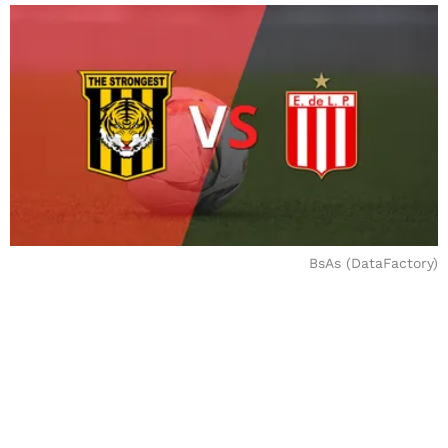
BsAs (DataFactory)