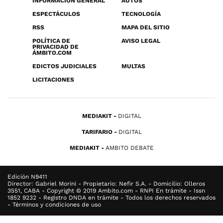
INFORMACIÓN GENERAL
AUTOS
ESPECTÁCULOS
TECNOLOGÍA
RSS
MAPA DEL SITIO
POLÍTICA DE
AVISO LEGAL
PRIVACIDAD DE
ÁMBITO.COM
EDICTOS JUDICIALES
MULTAS
LICITACIONES
MEDIAKIT
DIGITAL
TARIFARIO
DIGITAL
MEDIAKIT
AMBITO DEBATE
Edición N9411
Director: Gabriel Morini - Propietario: Nefir S.A. - Domicilio: Olleros
3551, CABA - Copyright © 2019 Ambito.com - RNPI En trámite - Issn
1852 9232 - Registro DNDA en trámite - Todos los derechos reservados
- Términos y condiciones de uso