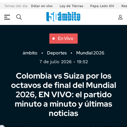
Temas del día
Dólar en vivo
Ley de Tierras
Papa León XIV
Res
En Vivo
ámbito
Deportes
Mundial 2026
7 de julio 2026 - 19:52
Colombia vs Suiza por los
octavos de final del Mundial
2026, EN VIVO: el partido
minuto a minuto y últimas
noticias