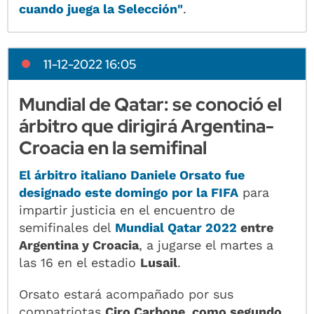
cuando juega la Selección"
.
11-12-2022 16:05
Mundial de Qatar: se conoció el
árbitro que dirigirá Argentina-
Croacia en la semifinal
El árbitro italiano
Daniele Orsato
fue
designado este domingo por la
FIFA
para
impartir justicia en el encuentro de
semifinales del
Mundial Qatar 2022
entre
Argentina y Croacia
, a jugarse el martes a
las 16 en el estadio
Lusail
.
Orsato estará acompañado por sus
compatriotas
Ciro Carbone, como segundo