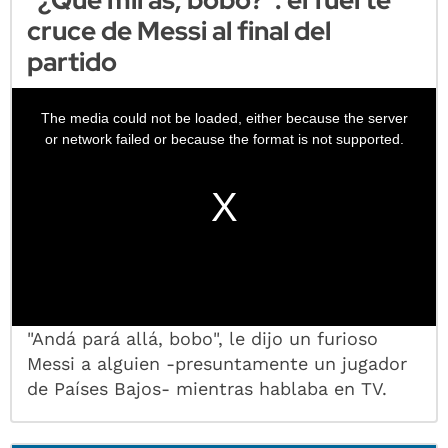
cruce de Messi al final del
partido
"Andá pará allá, bobo", le dijo un furioso
Messi a alguien -presuntamente un jugador
de Países Bajos- mientras hablaba en TV.