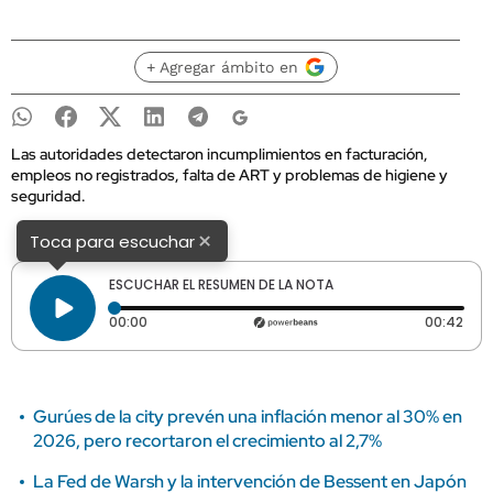
+ Agregar ámbito en
Las autoridades detectaron incumplimientos en facturación,
empleos no registrados, falta de ART y problemas de higiene y
seguridad.
×
Toca para escuchar
ESCUCHAR EL RESUMEN DE LA NOTA
Tiempo transcurrido: 0 segundos
Dura
00:00
00:42
Gurúes de la city prevén una inflación menor al 30% en
2026, pero recortaron el crecimiento al 2,7%
La Fed de Warsh y la intervención de Bessent en Japón