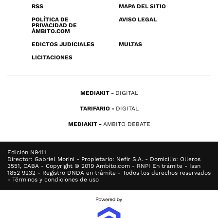
RSS
MAPA DEL SITIO
POLÍTICA DE
AVISO LEGAL
PRIVACIDAD DE
ÁMBITO.COM
EDICTOS JUDICIALES
MULTAS
LICITACIONES
MEDIAKIT
DIGITAL
TARIFARIO
DIGITAL
MEDIAKIT
AMBITO DEBATE
Edición N9411
Director: Gabriel Morini - Propietario: Nefir S.A. - Domicilio: Olleros
3551, CABA - Copyright © 2019 Ambito.com - RNPI En trámite - Issn
1852 9232 - Registro DNDA en trámite - Todos los derechos reservados
- Términos y condiciones de uso