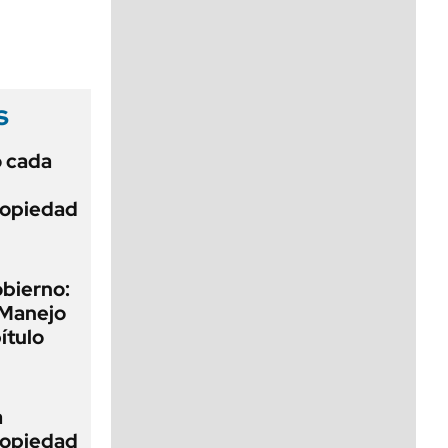
viernes de 10 a 18
s
ó cada
Propiedad
obierno:
 Manejo
ítulo
a
Propiedad