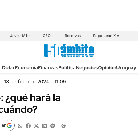
Javier Milei
CEOs
Reservas
Papa León XIV
Anuario autos 2026
Dólar
Economía
Finanzas
Política
Negocios
Opinión
Uruguay
TECNOLOGÍA
NOVEDADES FISCA
MÉXICO
13 de febrero 2024 - 11:09
EDICTOS JUDICIAL
OPINIÓN
: ¿qué hará la
MULTAS
MUNDO
y cuándo?
LICITACIONES
INFORMACIÓN GENERAL
CUADROS TARIFAR
ESPECTÁCULOS
 en
RECALL
DEPORTES