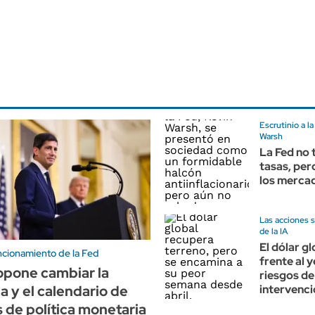
Escrutinio a l
Warsh
La Fed no 
tasas, per
los merca
Las acciones 
de la IA
El dólar g
cionamiento de la Fed
frente al y
opone cambiar la
riesgos de
a y el calendario de
intervenc
 de política monetaria