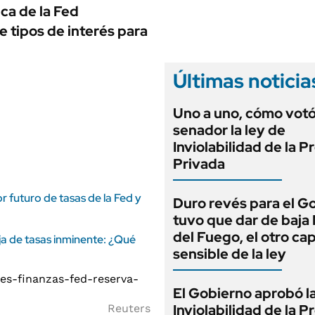
ANUARIO 2025
ica de la Fed
LIFESTYLE
EDICIÓN IMPRESA
 tipos de interés para
AUTOS
Últimas noticia
Uno a uno, cómo vot
senador la ley de
Inviolabilidad de la 
Privada
 futuro de tasas de la Fed y
Duro revés para el G
tuvo que dar de baja
del Fuego, el otro cap
a de tasas inminente: ¿Qué
sensible de la ley
El Gobierno aprobó l
Inviolabilidad de la 
Reuters