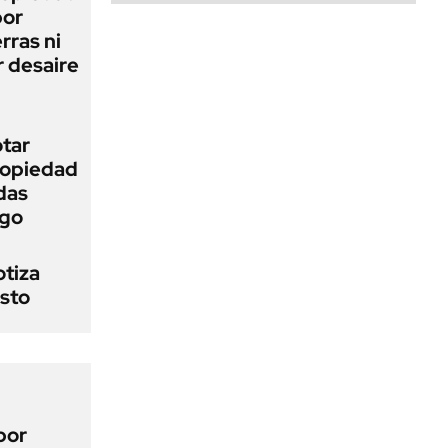
bor
rras ni
 desaire
otar
Propiedad
das
ego
otiza
osto
por