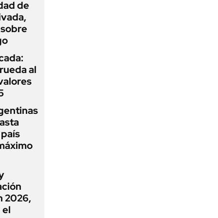
idad de
ivada,
 sobre
go
icada:
rueda al
 valores
5
gentinas
asta
 país
 máximo
y
ación
n 2026,
 el