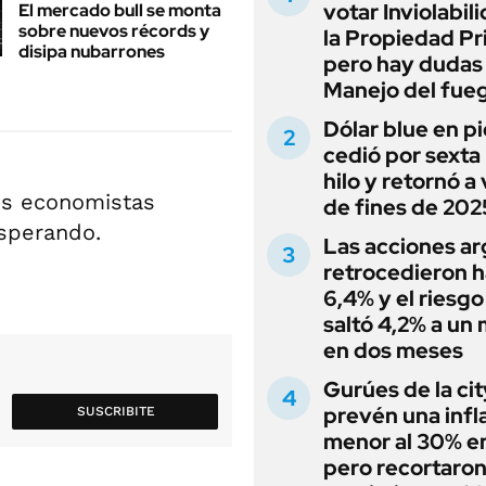
votar Inviolabil
El mercado bull se monta
sobre nuevos récords y
la Propiedad Pr
disipa nubarrones
pero hay dudas
Manejo del fue
Dólar blue en p
cedió por sexta 
hilo y retornó a
os economistas
de fines de 202
sperando.
Las acciones ar
retrocedieron h
6,4% y el riesgo
saltó 4,2% a un
en dos meses
Gurúes de la cit
prevén una infl
SUSCRIBITE
menor al 30% e
pero recortaron