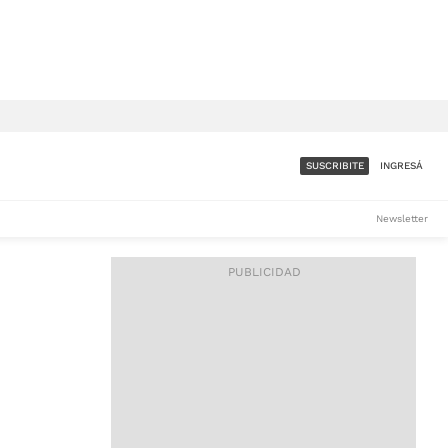
SUSCRIBITE
INGRESÁ
SUMATE A LA COMUNIDAD
Newsletter
DE ÁMBITO
LES
ACCESO FULL - $1.800/MES
ES
CORPORATIVO - CONSULTAR
Si tenés dudas comunicate
con nosotros a
IOS
suscripciones@ambito.com.ar
Llamanos al (54) 11 4556-
9147/48 o
al (54) 11 4449-3256 de lunes a