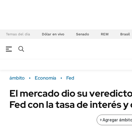
Temas del día
Dólar en vivo
Senado
REM
Brasil
NEGOCIOS
ÚLTIMAS NOTICIAS
Especiales Ámbito
ECONOMÍA
ámbito
Economía
Fed
Real Estate
Banco de Datos
El mercado dio su veredicto
Sustentabilidad
Campo
Fed con la tasa de interés 
Seguros
FINANZAS
ENERGY REPORT
Dólar
+
Agregar ámbito
POLÍTICA
Mercados
Nacional