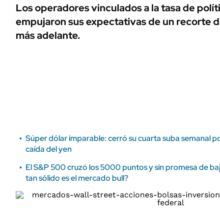
ÁMBITO DEBATE
Los operadores vinculados a la tasa de polít
Municipios
empujaron sus expectativas de un recorte de
MEDIAKIT AMBITO DEBATE
URUGUAY
más adelante.
Súper dólar imparable: cerró su cuarta suba semanal por
caída del yen
El S&P 500 cruzó los 5000 puntos y sin promesa de baj
tan sólido es el mercado bull?