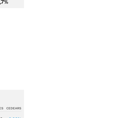
2,7%
ES
CEDEARS