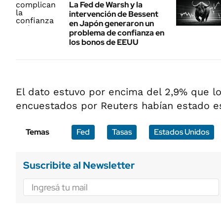
La Fed de Warsh y la
intervención de Bessent
en Japón generaron un
problema de confianza en
los bonos de EEUU
El dato estuvo por encima del 2,9% que l
encuestados por Reuters habían estado e
Temas
Fed
Tasas
Estados Unidos
Suscribite al Newsletter