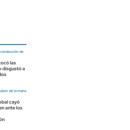
a conducción de
tocó las
o disgustó a
dos
suben de la mano
lobal cayó
en ante los
ión