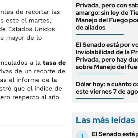
Privada, pero con sa
ntes de recortar las
amargo: sin ley de Tie
Manejo del Fuego por
s este el martes,
de aliados
de Estados Unidos
ue mayor de lo
El Senado está por v
Inviolabilidad de la 
Privada, pero hay du
inculados a la
tasa de
sobre Manejo del fu
ivas de un recorte de
as el informe de la
Dólar hoy: a cuánto c
stró que el índice de
este viernes 7 de ag
ero respecto al año
Las más leídas
El Senado está 