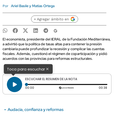
Ariel Basile y Matías Ortega
Por
+ Agregar ámbito en
El economista, presidente del IERAL de la Fundación Mediterránea,
a advirtió que la política de tasas altas para contener la presión
cambiaria puede profundizar la recesión y complicar las cuentas
fiscales. Además, cuestionó el régimen de coparticipación y pidió
acuerdos con las provincias para reformas estructurales.
×
Toca para escuchar
ESCUCHAR EL RESUMEN DE LA NOTA
Tiempo transcurrido: 0 segundos
Dura
00:00
00:38
Audacia, confianza y reformas