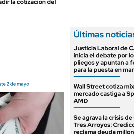
ANUARIO 2025
dir la cotización del
LIFESTYLE
EDICIÓN IMPRESA
AUTOS
Últimas noticia
Justicia Laboral de 
inicia el debate por l
pliegos y apuntan a 
para la puesta en ma
este 2 de mayo
Wall Street cotiza mix
mercado castiga a S
AMD
Se agrava la crisis de
Tres Arroyos: Credic
reclama deuda millon