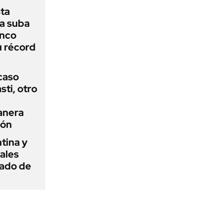
sta
a suba
anco
u récord
 caso
ti, otro
anera
ión
tina y
ñales
gado de