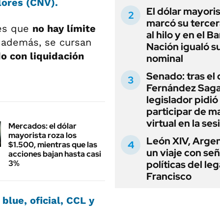
lores (CNV).
El dólar mayori
marcó su tercer
 es que
no hay límite
al hilo y en el B
, además, se cursan
Nación igualó s
o con liquidación
nominal
Senado: tras el
Fernández Sagas
legislador pidió
participar de m
virtual en la ses
Mercados: el dólar
mayorista roza los
León XIV, Argen
$1.500, mientras que las
un viaje con se
acciones bajan hasta casi
3%
políticas del le
Francisco
 blue, oficial, CCL y