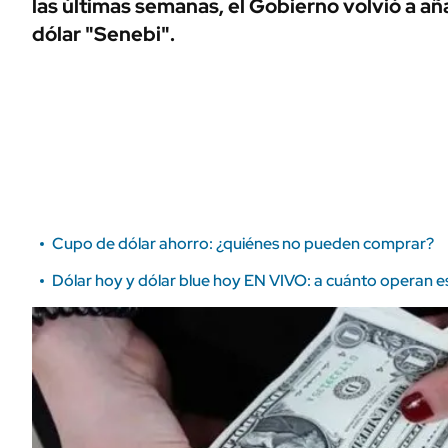
las últimas semanas, el Gobierno volvió a aña
ÁMBITO DEBATE
dólar "Senebi".
Municipios
MEDIAKIT AMBITO DEBATE
URUGUAY
Cupo de dólar ahorro: ¿quiénes no pueden comprar?
Dólar hoy y dólar blue hoy EN VIVO: a cuánto operan 