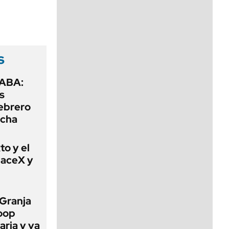
viernes de 10 a 18
s
CABA:
os
febrero
rcha
to y el
paceX y
 Granja
oop
aria y va