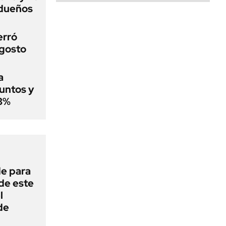
 dueños
erró
agosto
a
puntos y
 3%
de para
 de este
l
de