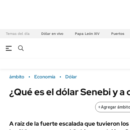
Temas del día
Dólar en vivo
Papa León XIV
Puertos
NEGOCIOS
ÚLTIMAS NOTICIAS
Especiales Ámbito
ECONOMÍA
ámbito
Economía
Dólar
Real Estate
Banco de Datos
¿Qué es el dólar Senebi y a
Sustentabilidad
Campo
Seguros
FINANZAS
+
Agregar ámbito
ENERGY REPORT
Dólar
POLÍTICA
Mercados
A raíz de la fuerte escalada que tuvieron los
Nacional