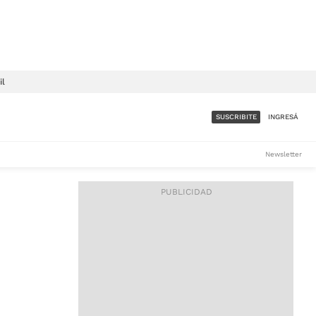
il
SUSCRIBITE
INGRESÁ
SUMATE A LA COMUNIDAD
Newsletter
DE ÁMBITO
LES
ACCESO FULL - $1.800/MES
ES
CORPORATIVO - CONSULTAR
Si tenés dudas comunicate
con nosotros a
IOS
suscripciones@ambito.com.ar
Llamanos al (54) 11 4556-
9147/48 o
al (54) 11 4449-3256 de lunes a