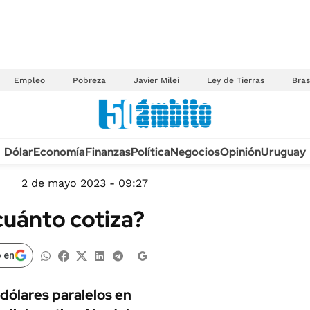
Empleo
Pobreza
Javier Milei
Ley de Tierras
Bras
Anuario autos 2026
Dólar
Economía
Finanzas
Política
Negocios
Opinión
Uruguay
TECNOLOGÍA
NOVEDADES FISCA
MÉXICO
2 de mayo 2023 - 09:27
EDICTOS JUDICIAL
OPINIÓN
 cuánto cotiza?
MULTAS
MUNDO
LICITACIONES
INFORMACIÓN GENERAL
 en
CUADROS TARIFAR
ESPECTÁCULOS
RECALL
 dólares paralelos en
DEPORTES