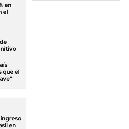
0% en
 el
 de
initivo
aís
s que el
lave"
l ingreso
sil en