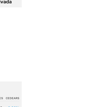
ivada
ES
CEDEARS