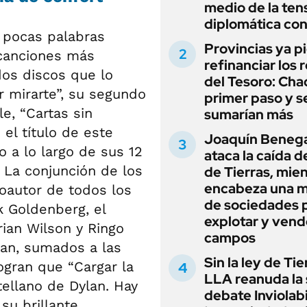
medio de la ten
diplomática con
s pocas palabras
Provincias ya p
 canciones más
refinanciar los 
dos discos que lo
del Tesoro: Chac
or mirarte”, su segundo
primer paso y s
e, “Cartas sin
sumarían más
el título de este
Joaquín Beneg
 a lo largo de sus 12
ataca la caída de
 La conjunción de los
de Tierras, mie
encabeza una 
autor de todos los
de sociedades 
k Goldenberg, el
explotar y vend
rian Wilson y Ringo
campos
man, sumados a las
Sin la ley de Tie
ogran que “Cargar la
LLA reanuda la 
tellano de Dylan. Hay
debate Inviolab
su brillante