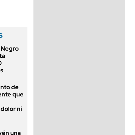
viernes de 10 a 18
s
o Negro
ta
0
es
ento de
gente que
dolor ni
evén una