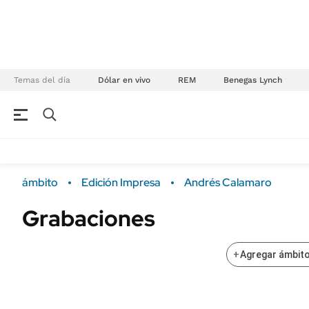
Temas del día
Dólar en vivo
REM
Benegas Lynch
NEGOCIOS
ÚLTIMAS NOTICIAS
Especiales Ámbito
ECONOMÍA
ámbito
Edición Impresa
Andrés Calamaro
Real Estate
Banco de Datos
Grabaciones
Sustentabilidad
Campo
Seguros
FINANZAS
+
Agregar ámbito
ENERGY REPORT
Dólar
POLÍTICA
Mercados
Nacional