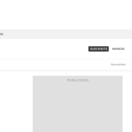
IV
SUSCRIBITE
INGRESÁ
SUMATE A LA COMUNIDAD
Newsletter
DE ÁMBITO
LES
ACCESO FULL - $1.800/MES
ES
CORPORATIVO - CONSULTAR
Si tenés dudas comunicate
con nosotros a
IOS
suscripciones@ambito.com.ar
Llamanos al (54) 11 4556-
9147/48 o
al (54) 11 4449-3256 de lunes a