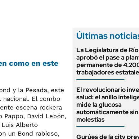
ANUARIO 2025
LIFESTYLE
EDICIÓN IMPRESA
AUTOS
Últimas noticia
La Legislatura de Rí
aprobó el pase a plan
en como en este
permanente de 4.20
trabajadores estatal
El revolucionario inv
ond y la Pesada, este
salud: el anillo inteli
k nacional. El combo
mide la glucosa
iente escena rockera
automáticamente sin 
o Pappo, David Lebón,
molestias
 Luis Alberto
 con un Bond rabioso,
Gurúes de la city pr