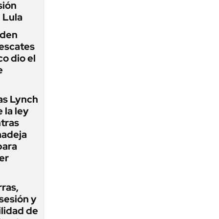
sión
 Lula
iden
rescates
o dio el
e
as Lynch
 la ley
ntras
madeja
para
er
rras,
sesión y
ilidad de