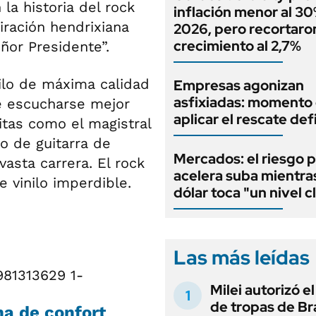
la historia del rock
inflación menor al 3
iración hendrixiana
2026, pero recortaron
crecimiento al 2,7%
ñor Presidente”.
nilo de máxima calidad
Empresas agonizan
asfixiadas: momento
e escucharse mejor
aplicar el rescate def
itas como el magistral
jo de guitarra de
Mercados: el riesgo p
asta carrera. El rock
acelera suba mientra
 vinilo imperdible.
dólar toca "un nivel c
Las más leídas
981313629 1-
Milei autorizó e
de tropas de Bra
na de confort