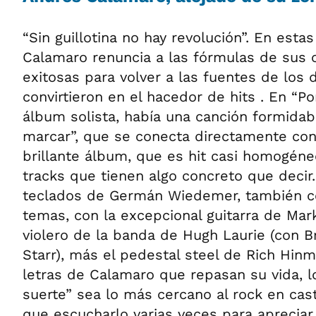
“Sin guillotina no hay revolución”. En esta
Calamaro renuncia a las fórmulas de sus
exitosas para volver a las fuentes de los 
convirtieron en el hacedor de hits . En “P
álbum solista, había una canción formidabl
marcar”, que se conecta directamente con 
brillante álbum, que es hit casi homogéneo
tracks que tienen algo concreto que decir.
teclados de Germán Wiedemer, también co
temas, con la excepcional guitarra de Mar
violero de la banda de Hugh Laurie (con B
Starr), más el pedestal steel de Rich Hin
letras de Calamaro que repasan su vida, l
suerte” sea lo más cercano al rock en cas
que escucharlo varias veces para apreciar 