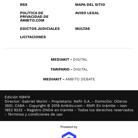
RSS
MAPA DEL SITIO
POLÍTICA DE
AVISO LEGAL
PRIVACIDAD DE
ÁMBITO.COM
EDICTOS JUDICIALES
MULTAS
LICITACIONES
MEDIAKIT
DIGITAL
TARIFARIO
DIGITAL
MEDIAKIT
AMBITO DEBATE
Edición N9414
Director: Gabriel Morini - Propietario: Nefir S.A. - Domicilio: Olleros
3551, CABA - Copyright © 2019 Ambito.com - RNPI En trámite - Issn
1852 9232 - Registro DNDA en trámite - Todos los derechos reservados
- Términos y condiciones de uso