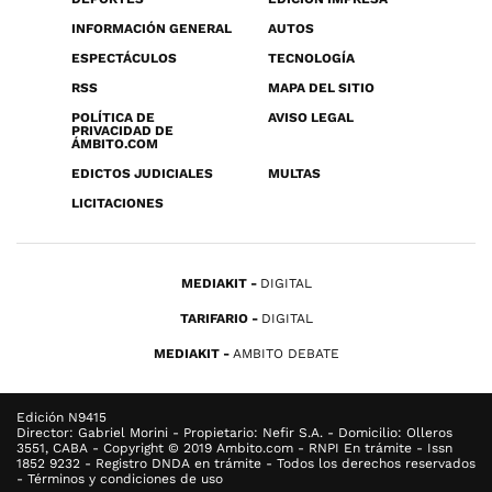
INFORMACIÓN GENERAL
AUTOS
ESPECTÁCULOS
TECNOLOGÍA
RSS
MAPA DEL SITIO
POLÍTICA DE
AVISO LEGAL
PRIVACIDAD DE
ÁMBITO.COM
EDICTOS JUDICIALES
MULTAS
LICITACIONES
MEDIAKIT
DIGITAL
TARIFARIO
DIGITAL
MEDIAKIT
AMBITO DEBATE
Edición N9415
Director: Gabriel Morini - Propietario: Nefir S.A. - Domicilio: Olleros
3551, CABA - Copyright © 2019 Ambito.com - RNPI En trámite - Issn
1852 9232 - Registro DNDA en trámite - Todos los derechos reservados
- Términos y condiciones de uso