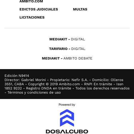
ÁMBITO.COM
EDICTOS JUDICIALES
MULTAS
LICITACIONES
MEDIAKIT
DIGITAL
TARIFARIO
DIGITAL
MEDIAKIT
AMBITO DEBATE
Edición N9414
Director: Gabriel Morini - Propietario: Nefir S.A. - Domicilio: Olleros
3551, CABA - Copyright © 2019 Ambito.com - RNPI En trámite - Issn
1852 9232 - Registro DNDA en trámite - Todos los derechos reservados
- Términos y condiciones de uso