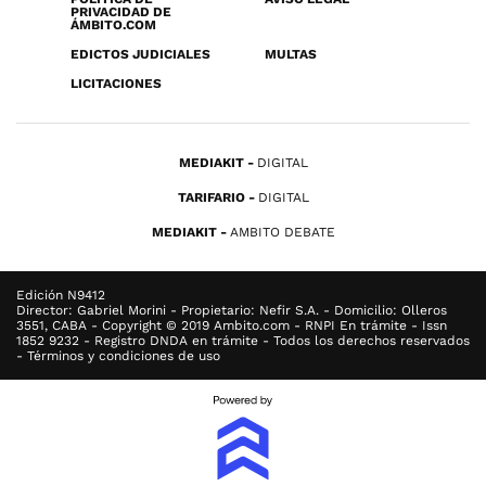
PRIVACIDAD DE
ÁMBITO.COM
EDICTOS JUDICIALES
MULTAS
LICITACIONES
MEDIAKIT
DIGITAL
TARIFARIO
DIGITAL
MEDIAKIT
AMBITO DEBATE
Edición N9412
Director: Gabriel Morini - Propietario: Nefir S.A. - Domicilio: Olleros
3551, CABA - Copyright © 2019 Ambito.com - RNPI En trámite - Issn
1852 9232 - Registro DNDA en trámite - Todos los derechos reservados
- Términos y condiciones de uso