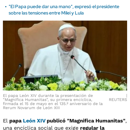
"El Papa puede dar una mano", expresó el presidente
sobre las tensiones entre Milei y Lula
El papa León XIV durante la presentación de
"Magnifica Humanitas", su primera encíclica,
REUTERS
firmada el 15 de mayo en el 135.º aniversario de la
Rerum Novarum de León XIII
El
papa
León XIV
publicó "Magnifica Humanitas"
,
una encíclica social que exige
regular la