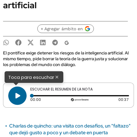
artificial
+ Agregar ámbito en
El pontífice exige detener los riesgos de la inteligencia artificial. Al
mismo tiempo, pide borrar la teoría de la guerra justa y solucionar
los problemas del mundo con diálogo.
×
Toca para escuchar
ESCUCHAR EL RESUMEN DE LA NOTA
Tiempo transcurrido: 0 segundos
Dura
00:00
00:37
Charlas de quincho: una visita con desafíos, un "faltazo"
que dejó gusto a poco y un debate en puerta