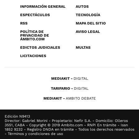
INFORMACIÓN GENERAL
AUTOS
ESPECTÁCULOS
TECNOLOGÍA
RSS
MAPA DEL SITIO
POLÍTICA DE
AVISO LEGAL
PRIVACIDAD DE
ÁMBITO.COM
EDICTOS JUDICIALES
MULTAS
LICITACIONES
MEDIAKIT
DIGITAL
TARIFARIO
DIGITAL
MEDIAKIT
AMBITO DEBATE
Edición N9413
Director: Gabriel Morini - Propietario: Nefir S.A. - Domicilio: Olleros
3551, CABA - Copyright © 2019 Ambito.com - RNPI En trámite - Issn
1852 9232 - Registro DNDA en trámite - Todos los derechos reservados
- Términos y condiciones de uso