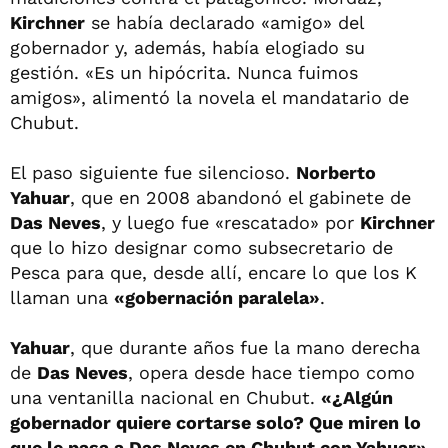
Kirchner
se había declarado «amigo» del
gobernador y, además, había elogiado su
gestión. «Es un hipócrita. Nunca fuimos
amigos», alimentó la novela el mandatario de
Chubut.
El paso siguiente fue silencioso.
Norberto
Yahuar
, que en 2008 abandonó el gabinete de
Das Neves
, y luego fue «rescatado» por
Kirchner
que lo hizo designar como subsecretario de
Pesca para que, desde allí, encare lo que los K
llaman una
«gobernación paralela»
.
Yahuar
, que durante años fue la mano derecha
de
Das Neves
, opera desde hace tiempo como
una ventanilla nacional en Chubut.
«¿Algún
gobernador quiere cortarse solo? Que miren lo
que le pasa a Das Neves en Chubut con Yahuar»