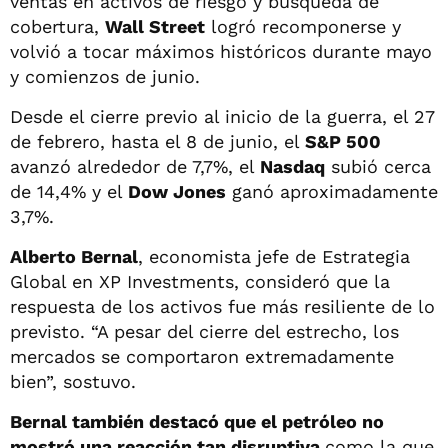
ventas en activos de riesgo y búsqueda de
cobertura,
Wall Street
logró recomponerse y
volvió a tocar máximos históricos durante mayo
y comienzos de junio.
Desde el cierre previo al inicio de la guerra, el 27
de febrero, hasta el 8 de junio, el
S&P 500
avanzó alrededor de 7,7%, el
Nasdaq
subió cerca
de 14,4% y el
Dow Jones
ganó aproximadamente
3,7%.
Alberto Bernal
, economista jefe de Estrategia
Global en XP Investments, consideró que la
respuesta de los activos fue más resiliente de lo
previsto. “A pesar del cierre del estrecho, los
mercados se comportaron extremadamente
bien”, sostuvo.
Bernal también destacó que el petróleo no
mostró una reacción tan disruptiva
como la que