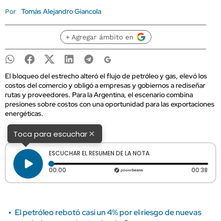
Tomás Alejandro Giancola
Por
+ Agregar ámbito en
El bloqueo del estrecho alteró el flujo de petróleo y gas, elevó los
costos del comercio y obligó a empresas y gobiernos a rediseñar
rutas y proveedores. Para la Argentina, el escenario combina
presiones sobre costos con una oportunidad para las exportaciones
energéticas.
×
Toca para escuchar
ESCUCHAR EL RESUMEN DE LA NOTA
Tiempo transcurrido: 0 segundos
Dura
00:00
00:38
El petróleo rebotó casi un 4% por el riesgo de nuevas