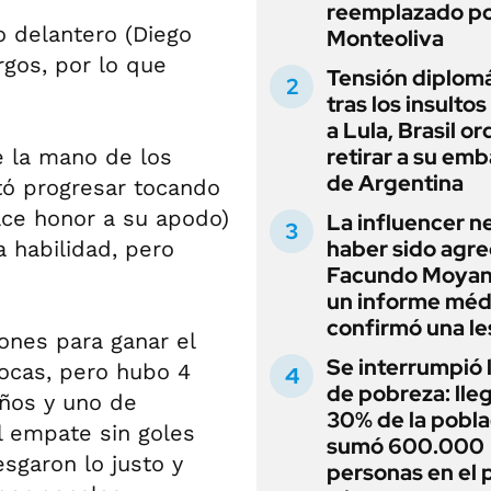
reemplazado p
o delantero (Diego
Monteoliva
rgos, por lo que
Tensión diplomá
tras los insultos
a Lula, Brasil o
retirar a su em
 la mano de los
de Argentina
tó progresar tocando
ace honor a su apodo)
La influencer n
haber sido agre
a habilidad, pero
Facundo Moyan
un informe méd
confirmó una le
ones para ganar el
Se interrumpió l
ocas, pero hubo 4
de pobreza: lleg
eños y uno de
30% de la pobla
l empate sin goles
sumó 600.000
esgaron lo justo y
personas en el 