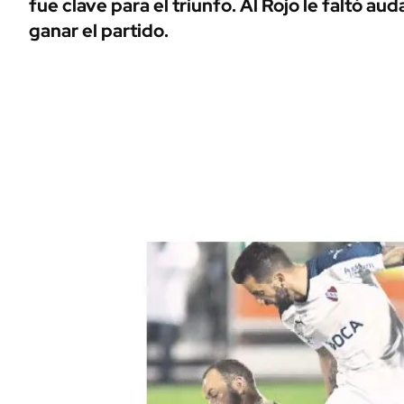
fue clave para el triunfo. Al Rojo le faltó aud
ÁMBITO DEBATE
ganar el partido.
Municipios
MEDIAKIT AMBITO DEBATE
URUGUAY