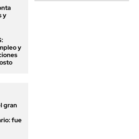
onta
s y
:
mpleo y
aciones
gosto
l gran
rio: fue