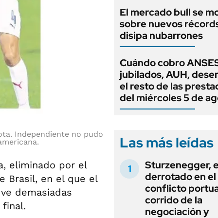
El mercado bull se m
sobre nuevos récord
disipa nubarrones
Cuándo cobro ANSES
jubilados, AUH, dese
el resto de las prest
del miércoles 5 de a
lota. Independiente no pudo
Las más leídas
damericana.
Sturzenegger, e
a, eliminado por el
derrotado en el
Brasil, en el que el
conflicto portua
e ve demasiadas
corrido de la
final.
negociación y