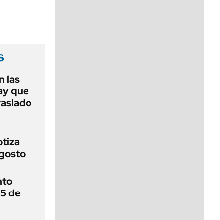
viernes de 10 a 18
s
 las
ay que
raslado
otiza
agosto
nto
 5 de