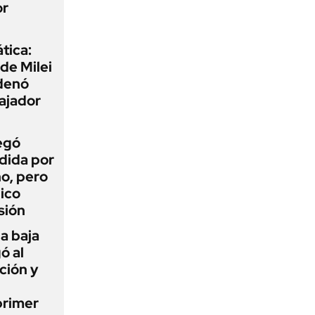
or
tica:
 de Milei
rdenó
bajador
egó
dida por
o, pero
ico
sión
a baja
ó al
ción y
primer