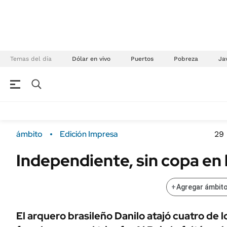
Temas del día
Dólar en vivo
Puertos
Pobreza
Jav
NEGOCIOS
ÚLTIMAS NOTICIAS
Especiales Ámbito
ECONOMÍA
ámbito
Edición Impresa
29 
Real Estate
Banco de Datos
Independiente, sin copa en 
Sustentabilidad
Campo
Seguros
FINANZAS
+
Agregar ámbito
ENERGY REPORT
Dólar
POLÍTICA
Mercados
El arquero brasileño Danilo atajó cuatro de lo
Nacional