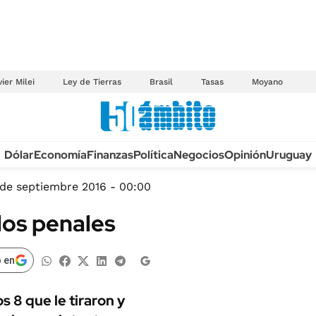
ier Milei
Ley de Tierras
Brasil
Tasas
Moyano
Anuario autos 2026
Dólar
Economía
Finanzas
Política
Negocios
Opinión
Uruguay
TECNOLOGÍA
NOVEDADES FISCA
MÉXICO
de septiembre 2016 - 00:00
EDICTOS JUDICIAL
OPINIÓN
los penales
MULTAS
MUNDO
LICITACIONES
INFORMACIÓN GENERAL
 en
CUADROS TARIFAR
ESPECTÁCULOS
RECALL
s 8 que le tiraron y
DEPORTES