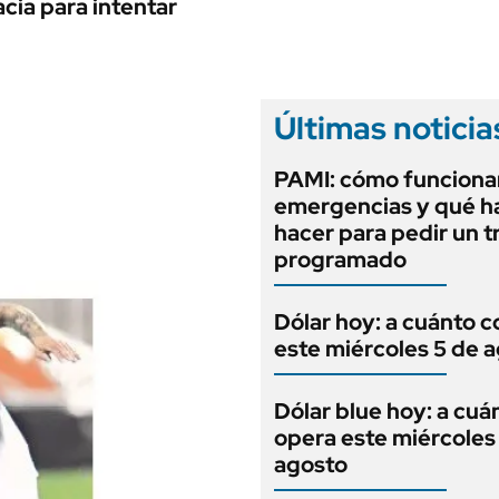
ANUARIO 2025
acia para intentar
LIFESTYLE
EDICIÓN IMPRESA
AUTOS
Últimas noticia
PAMI: cómo funcionan
emergencias y qué h
hacer para pedir un t
programado
Dólar hoy: a cuánto c
este miércoles 5 de 
Dólar blue hoy: a cuá
opera este miércoles
agosto