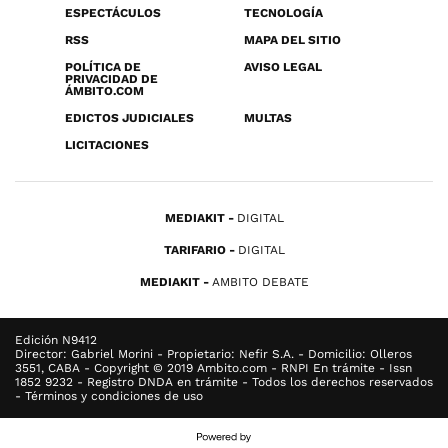
ESPECTÁCULOS
TECNOLOGÍA
RSS
MAPA DEL SITIO
POLÍTICA DE
AVISO LEGAL
PRIVACIDAD DE
ÁMBITO.COM
EDICTOS JUDICIALES
MULTAS
LICITACIONES
MEDIAKIT
DIGITAL
TARIFARIO
DIGITAL
MEDIAKIT
AMBITO DEBATE
Edición N9412
Director: Gabriel Morini - Propietario: Nefir S.A. - Domicilio: Olleros
3551, CABA - Copyright © 2019 Ambito.com - RNPI En trámite - Issn
1852 9232 - Registro DNDA en trámite - Todos los derechos reservados
- Términos y condiciones de uso