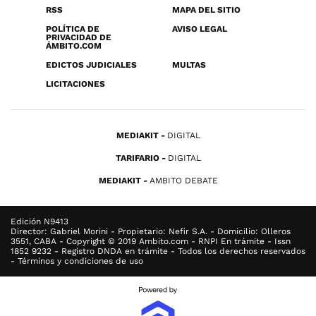
RSS
MAPA DEL SITIO
POLÍTICA DE
AVISO LEGAL
PRIVACIDAD DE
ÁMBITO.COM
EDICTOS JUDICIALES
MULTAS
LICITACIONES
MEDIAKIT
DIGITAL
TARIFARIO
DIGITAL
MEDIAKIT
AMBITO DEBATE
Edición N9413
Director: Gabriel Morini - Propietario: Nefir S.A. - Domicilio: Olleros
3551, CABA - Copyright © 2019 Ambito.com - RNPI En trámite - Issn
1852 9232 - Registro DNDA en trámite - Todos los derechos reservados
- Términos y condiciones de uso