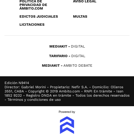
POLÍTICA DE
AVISO LEGAL
PRIVACIDAD DE
ÁMBITO.COM
EDICTOS JUDICIALES
MULTAS
LICITACIONES
MEDIAKIT
DIGITAL
TARIFARIO
DIGITAL
MEDIAKIT
AMBITO DEBATE
Edición N9414
Director: Gabriel Morini - Propietario: Nefir S.A. - Domicilio: Olleros
3551, CABA - Copyright © 2019 Ambito.com - RNPI En trámite - Issn
1852 9232 - Registro DNDA en trámite - Todos los derechos reservados
- Términos y condiciones de uso