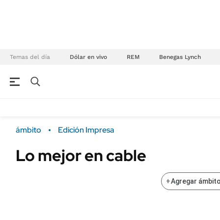
Temas del día
Dólar en vivo
REM
Benegas Lynch
NEGOCIOS
ÚLTIMAS NOTICIAS
Especiales Ámbito
ECONOMÍA
ámbito
Edición Impresa
Real Estate
Banco de Datos
Lo mejor en cable
Sustentabilidad
Campo
Seguros
FINANZAS
+
Agregar ámbito
ENERGY REPORT
Dólar
POLÍTICA
Mercados
Nacional