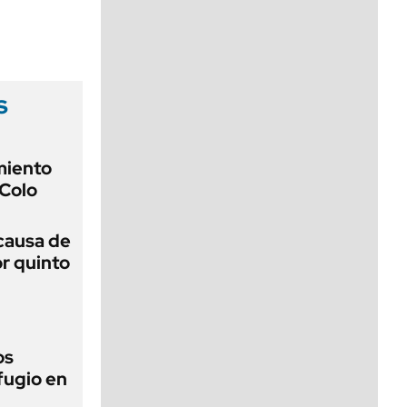
viernes de 10 a 18
s
miento
 Colo
 causa de
r quinto
os
fugio en