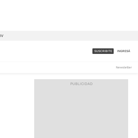
IV
SUSCRIBITE
INGRESÁ
SUMATE A LA COMUNIDAD
Newsletter
DE ÁMBITO
LES
ACCESO FULL - $1.800/MES
ES
CORPORATIVO - CONSULTAR
Si tenés dudas comunicate
con nosotros a
IOS
suscripciones@ambito.com.ar
Llamanos al (54) 11 4556-
9147/48 o
al (54) 11 4449-3256 de lunes a