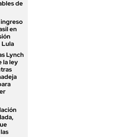
ables de
l ingreso
sil en
sión
 Lula
as Lynch
 la ley
ntras
madeja
para
er
flación
lada,
que
las