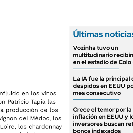
ANUARIO 2025
LIFESTYLE
EDICIÓN IMPRESA
AUTOS
Últimas noticia
Vozinha tuvo un
multitudinario recibi
en el estadio de Colo
La IA fue la principal
despidos en EEUU po
mes consecutivo
nfluido en los vinos
 Patricio Tapia las
Crece el temor por la
la producción de los
inflación en EEUU y l
vignon del Médoc, los
inversores buscan re
Loire, los chardonnay
bonos indexados