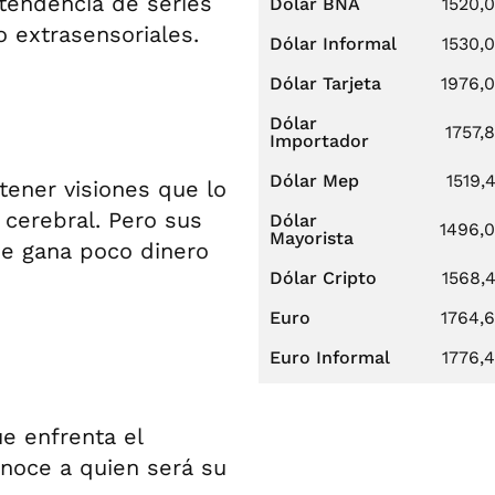
 tendencia de series
Dólar BNA
1520,
 extrasensoriales.
Dólar Informal
1530,
Dólar Tarjeta
1976,
Dólar
1757,
Importador
Dólar Mep
1519,
ener visiones que lo
 cerebral. Pero sus
Dólar
1496,
Mayorista
de gana poco dinero
Dólar Cripto
1568,
Euro
1764,
Euro Informal
1776,
ue enfrenta el
onoce a quien será su