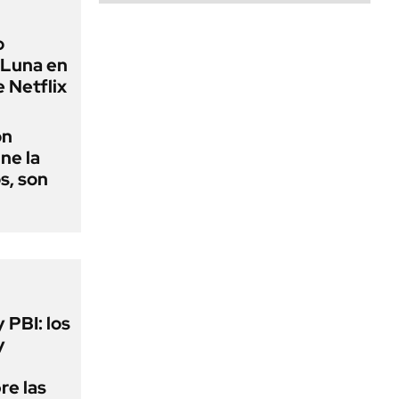
o
a Luna en
e Netflix
ón
ne la
s, son
y PBI: los
y
re las