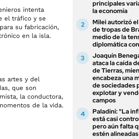
principales vari
enieros intenta
la economía
el tráfico y se
Milei autorizó e
 para su fabricación,
de tropas de Bra
ónico en la isla.
medio de la ten
diplomática con
Joaquín Beneg
ataca la caída de
de Tierras, mie
encabeza una 
s artes y del
de sociedades 
das, que son
explotar y vend
imista, la conductora,
campos
 momentos de la vida.
Paladini: "La in
está casi contro
pero aún falta 
estén alineadas 