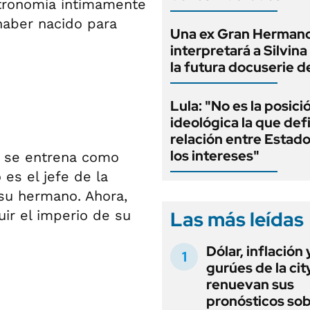
stronomía íntimamente
 haber nacido para
Una ex Gran Herman
interpretará a Silvin
la futura docuserie d
Lula: "No es la posici
ideológica la que defi
relación entre Estado
los intereses"
e se entrena como
es el jefe de la
su hermano. Ahora,
Las más leídas
uir el imperio de su
Dólar, inflación 
gurúes de la cit
renuevan sus
pronósticos sob