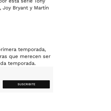
por esta serie Tony
 Joy Bryant y Martín
primera temporada,
tras que merecen ser
nda temporada.
SUSCRIBITE