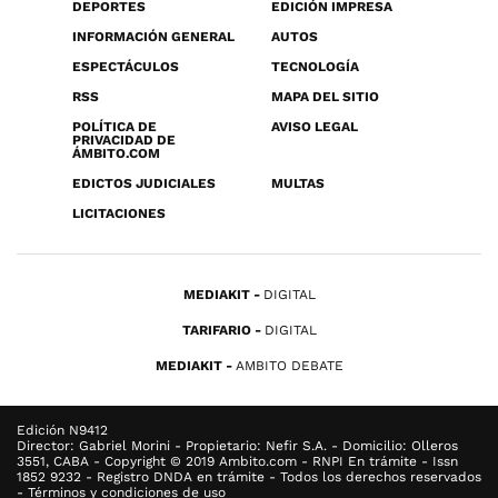
DEPORTES
EDICIÓN IMPRESA
INFORMACIÓN GENERAL
AUTOS
ESPECTÁCULOS
TECNOLOGÍA
RSS
MAPA DEL SITIO
POLÍTICA DE
AVISO LEGAL
PRIVACIDAD DE
ÁMBITO.COM
EDICTOS JUDICIALES
MULTAS
LICITACIONES
MEDIAKIT
DIGITAL
TARIFARIO
DIGITAL
MEDIAKIT
AMBITO DEBATE
Edición N9412
Director: Gabriel Morini - Propietario: Nefir S.A. - Domicilio: Olleros
3551, CABA - Copyright © 2019 Ambito.com - RNPI En trámite - Issn
1852 9232 - Registro DNDA en trámite - Todos los derechos reservados
- Términos y condiciones de uso