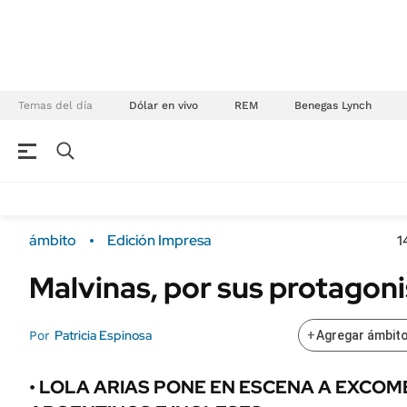
Temas del día
Dólar en vivo
REM
Benegas Lynch
NEGOCIOS
ÚLTIMAS NOTICIAS
Especiales Ámbito
ECONOMÍA
ámbito
Edición Impresa
1
Real Estate
Banco de Datos
Malvinas, por sus protagon
Sustentabilidad
Campo
Seguros
FINANZAS
Patricia Espinosa
Por
+
Agregar ámbito
ENERGY REPORT
Dólar
POLÍTICA
Mercados
• LOLA ARIAS PONE EN ESCENA A EXCOM
Nacional