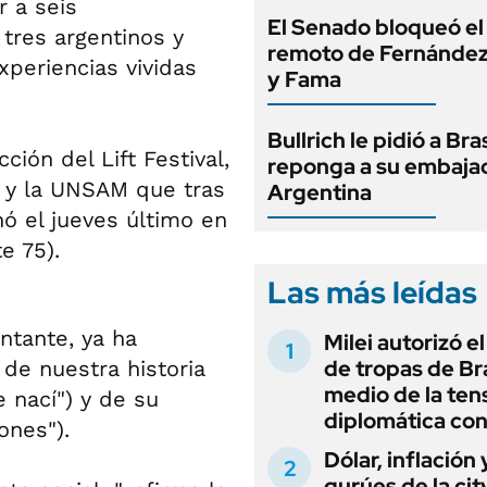
r a seis
El Senado bloqueó el
tres argentinos y
remoto de Fernández
xperiencias vividas
y Fama
Bullrich le pidió a Bra
ión del Lift Festival,
reponga a su embaja
re y la UNSAM que tras
Argentina
nó el jueves último en
e 75).
Las más leídas
antante, ya ha
Milei autorizó e
de tropas de Bra
 de nuestra historia
medio de la ten
e nací") y de su
diplomática con
ones").
Dólar, inflación 
gurúes de la cit