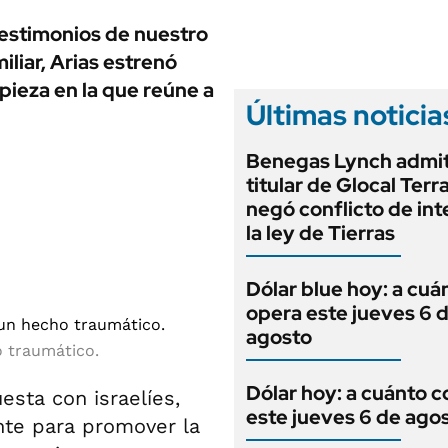
ANUARIO 2025
LIFESTYLE
testimonios de nuestro
EDICIÓN IMPRESA
AUTOS
iliar, Arias estrenó
pieza en la que reúne a
Últimas noticia
Benegas Lynch admit
titular de Glocal Terr
negó conflicto de int
la ley de Tierras
Dólar blue hoy: a cuá
opera este jueves 6 
agosto
o traumático.
Dólar hoy: a cuánto c
sta con israelíes,
este jueves 6 de ago
nte para promover la