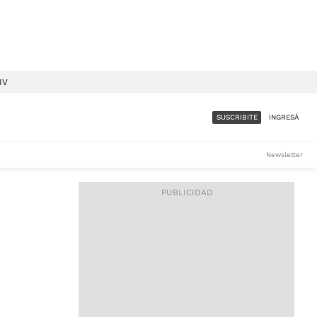
IV
SUSCRIBITE
INGRESÁ
SUMATE A LA COMUNIDAD
Newsletter
DE ÁMBITO
LES
ACCESO FULL - $1.800/MES
ES
CORPORATIVO - CONSULTAR
Si tenés dudas comunicate
con nosotros a
IOS
suscripciones@ambito.com.ar
Llamanos al (54) 11 4556-
9147/48 o
al (54) 11 4449-3256 de lunes a