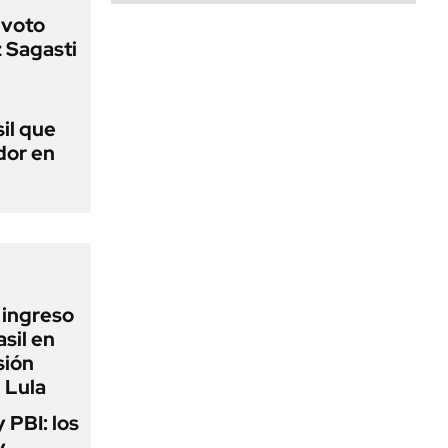
 voto
 Sagasti
sil que
dor en
l ingreso
sil en
sión
 Lula
y PBI: los
y