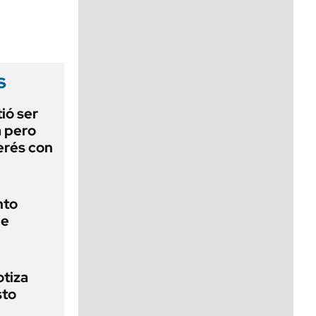
viernes de 10 a 18
s
ió ser
a pero
erés con
nto
de
otiza
sto