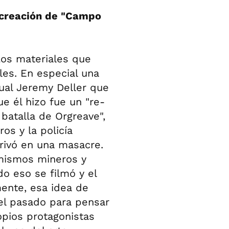
a creación de "Campo
Los materiales que
les. En especial una
tual Jeremy Deller que
e él hizo fue un "re-
batalla de Orgreave",
os y la policía
erivó en una masacre.
 mismos mineros y
do eso se filmó y el
ente, esa idea de
del pasado para pensar
opios protagonistas