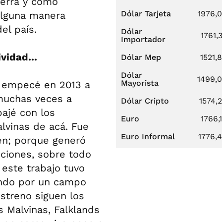
uerra y cómo
Dólar Tarjeta
1976,
 alguna manera
el país.
Dólar
1761,
Importador
vidad...
Dólar Mep
1521,
Dólar
1499,
Mayorista
o empecé en 2013 a
 muchas veces a
Dólar Cripto
1574,
bajé con los
Euro
1766,
lvinas de acá. Fue
Euro Informal
1776,
ién; porque generó
uciones, sobre todo
 este trabajo tuvo
ando por un campo
estreno siguen los
 Malvinas, Falklands