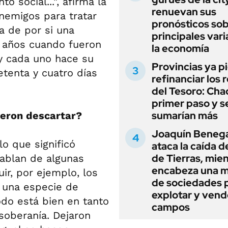
 social...", afirma la
renuevan sus
enemigos para tratar
pronósticos sob
ya de por si una
principales vari
20 años cuando fueron
la economía
 y cada uno hace su
Provincias ya p
etenta y cuatro días
refinanciar los 
del Tesoro: Chac
primer paso y s
sumarían más
ieron descartar?
Joaquín Beneg
o que significó
ataca la caída de
de Tierras, mie
hablan de algunas
encabeza una 
ir, por ejemplo, los
de sociedades 
y una especie de
explotar y vend
odo está bien en tanto
campos
soberanía. Dejaron