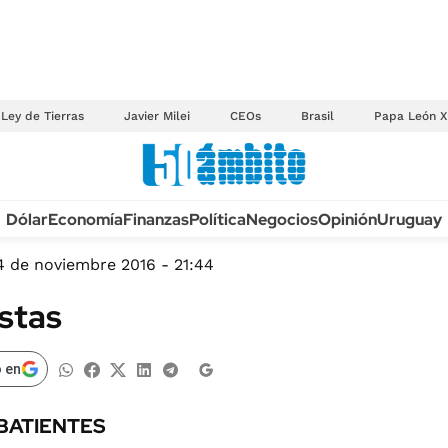
Ley de Tierras
Javier Milei
CEOs
Brasil
Papa León X
Anuario autos 2026
Dólar
Economía
Finanzas
Política
Negocios
Opinión
Uruguay
TECNOLOGÍA
NOVEDADES FISCA
MÉXICO
4 de noviembre 2016 - 21:44
EDICTOS JUDICIAL
OPINIÓN
istas
MULTAS
MUNDO
LICITACIONES
INFORMACIÓN GENERAL
 en
CUADROS TARIFAR
ESPECTÁCULOS
RECALL
BATIENTES
DEPORTES