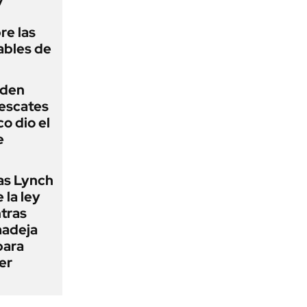
re las
ables de
iden
rescates
o dio el
e
as Lynch
 la ley
ntras
madeja
para
er