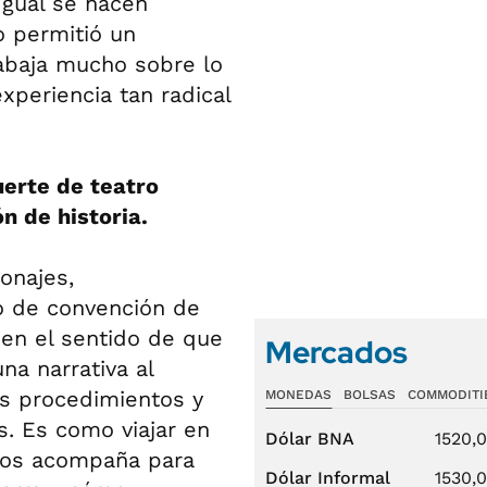
Igual se hacen
o permitió un
rabaja mucho sobre lo
periencia tan radical
suerte de teatro
n de historia.
onajes,
o de convención de
 en el sentido de que
Mercados
na narrativa al
tos procedimientos y
MONEDAS
BOLSAS
COMMODITI
s. Es como viajar en
Dólar BNA
1520,
 los acompaña para
Dólar Informal
1530,