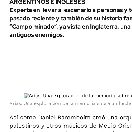
ARGENTINOS E INGLESES
ÁMBITO DEBATE
Experta en llevar al escenario a personas y 
Municipios
MEDIAKIT AMBITO DEBATE
pasado reciente y también de su historia fam
URUGUAY
“Campo minado”, ya vista en Inglaterra, una 
antiguos enemigos.
Arias. Una exploración de la memoria sobre un hech
As
í como Daniel Baremboim creó una orque
palestinos y otros músicos de Medio Orie