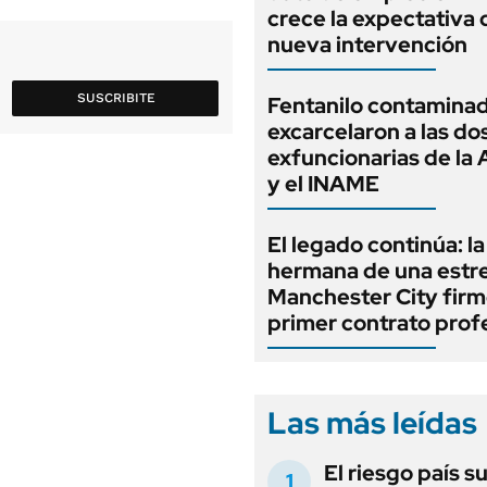
crece la expectativa 
nueva intervención
SUSCRIBITE
Fentanilo contaminad
excarcelaron a las do
exfuncionarias de l
y el INAME
El legado continúa: la
hermana de una estre
Manchester City firm
primer contrato prof
Las más leídas
El riesgo país s