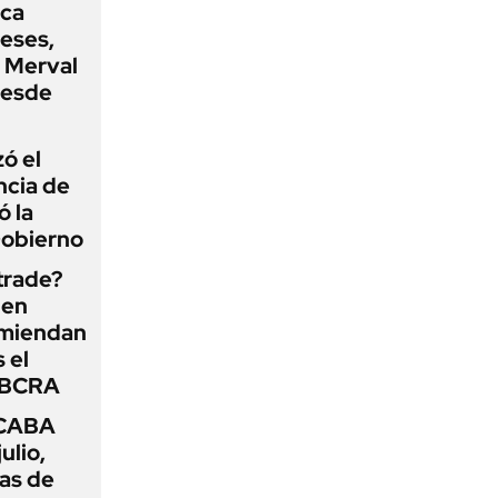
oca
eses,
P Merval
desde
zó el
ncia de
ó la
Gobierno
 trade?
 en
omiendan
s el
l BCRA
 CABA
ulio,
as de