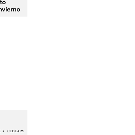
cto
nvierno
ES
CEDEARS