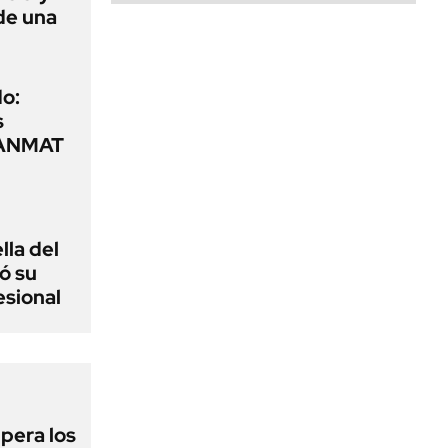
de una
o:
s
a ANMAT
lla del
ó su
esional
upera los