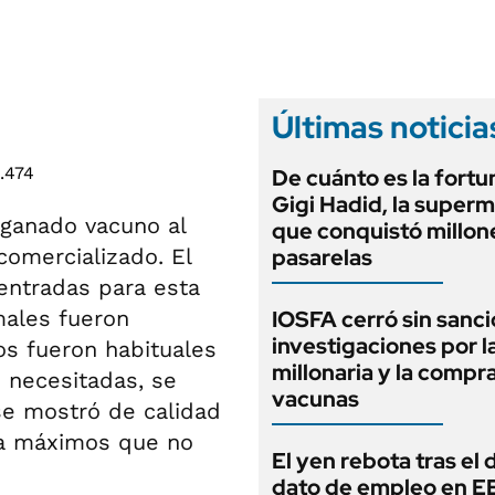
ANUARIO 2025
LIFESTYLE
EDICIÓN IMPRESA
AUTOS
Últimas noticia
De cuánto es la fortu
Gigi Hadid, la super
 ganado vacuno al
que conquistó millone
comercializado. El
pasarelas
 entradas para esta
males fueron
IOSFA cerró sin sanci
investigaciones por 
os fueron habituales
millonaria y la compr
 necesitadas, se
vacunas
se mostró de calidad
ta máximos que no
El yen rebota tras el 
dato de empleo en E