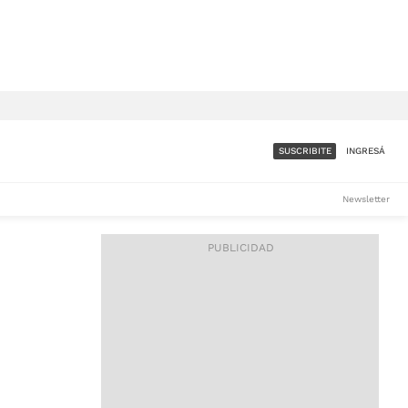
SUSCRIBITE
INGRESÁ
SUMATE A LA COMUNIDAD
Newsletter
DE ÁMBITO
LES
ACCESO FULL - $1.800/MES
ES
CORPORATIVO - CONSULTAR
Si tenés dudas comunicate
con nosotros a
IOS
suscripciones@ambito.com.ar
Llamanos al (54) 11 4556-
9147/48 o
al (54) 11 4449-3256 de lunes a