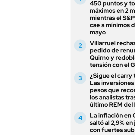
450 puntos y t
máximos en 2 m
mientras el S&
cae a mínimos 
mayo
Villarruel recha
pedido de renu
Quirno y redobl
tensión con el 
¿Sigue el carry
Las inversiones
pesos que rec
los analistas tra
último REM de
La inflación en
saltó al 2,9% en j
con fuertes sub