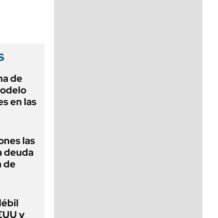
viernes de 10 a 18
s
na de
modelo
s en las
ones las
la deuda
a de
débil
EUU y