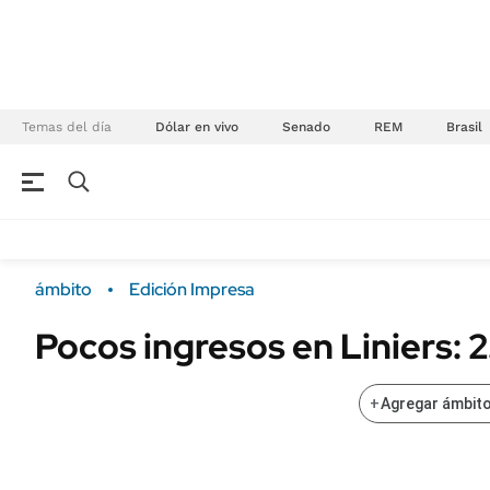
Temas del día
Dólar en vivo
Senado
REM
Brasil
NEGOCIOS
ÚLTIMAS NOTICIAS
Especiales Ámbito
ECONOMÍA
ámbito
Edición Impresa
Real Estate
Banco de Datos
Pocos ingresos en Liniers: 
Sustentabilidad
Campo
Seguros
FINANZAS
+
Agregar ámbito
ENERGY REPORT
Dólar
POLÍTICA
Mercados
Nacional