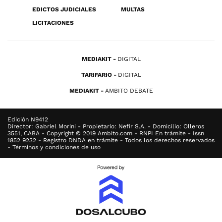
EDICTOS JUDICIALES
MULTAS
LICITACIONES
MEDIAKIT
DIGITAL
TARIFARIO
DIGITAL
MEDIAKIT
AMBITO DEBATE
Edición N9412
Director: Gabriel Morini - Propietario: Nefir S.A. - Domicilio: Olleros
3551, CABA - Copyright © 2019 Ambito.com - RNPI En trámite - Issn
1852 9232 - Registro DNDA en trámite - Todos los derechos reservados
- Términos y condiciones de uso