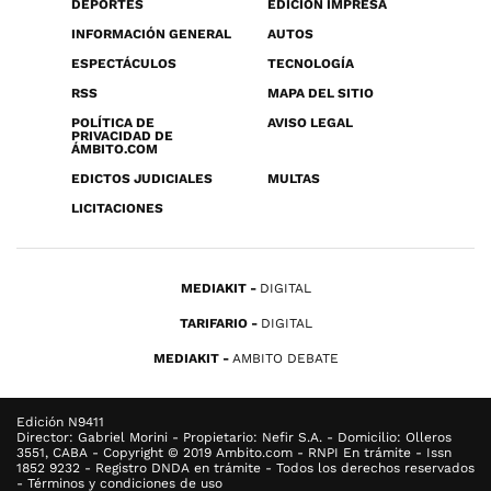
DEPORTES
EDICIÓN IMPRESA
INFORMACIÓN GENERAL
AUTOS
ESPECTÁCULOS
TECNOLOGÍA
RSS
MAPA DEL SITIO
POLÍTICA DE
AVISO LEGAL
PRIVACIDAD DE
ÁMBITO.COM
EDICTOS JUDICIALES
MULTAS
LICITACIONES
MEDIAKIT
DIGITAL
TARIFARIO
DIGITAL
MEDIAKIT
AMBITO DEBATE
Edición N9411
Director: Gabriel Morini - Propietario: Nefir S.A. - Domicilio: Olleros
3551, CABA - Copyright © 2019 Ambito.com - RNPI En trámite - Issn
1852 9232 - Registro DNDA en trámite - Todos los derechos reservados
- Términos y condiciones de uso