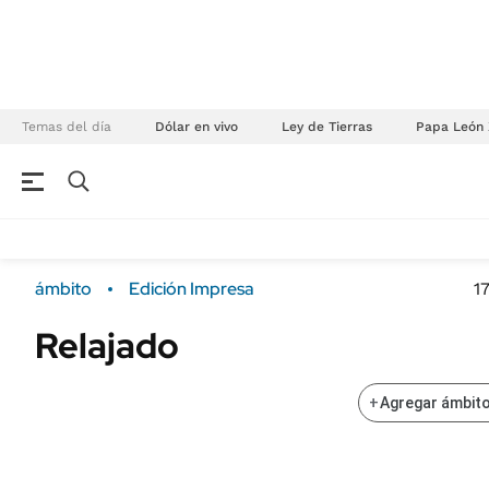
Temas del día
Dólar en vivo
Ley de Tierras
Papa León 
NEGOCIOS
ÚLTIMAS NOTICIAS
Especiales Ámbito
ECONOMÍA
ámbito
Edición Impresa
1
Real Estate
Banco de Datos
Relajado
Sustentabilidad
Campo
Seguros
FINANZAS
+
Agregar ámbito
ENERGY REPORT
Dólar
POLÍTICA
Mercados
Nacional