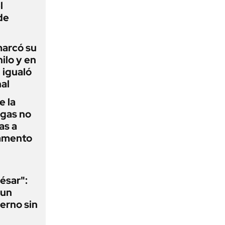
l
de
 marcó su
hilo y en
 igualó
al
e la
agas no
as a
camento
ésar":
 un
erno sin