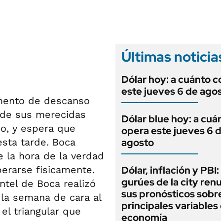
ANUARIO 2025
LIFESTYLE
EDICIÓN IMPRESA
AUTOS
Últimas noticia
Dólar hoy: a cuánto c
este jueves 6 de ago
mento de descanso
 de sus merecidas
Dólar blue hoy: a cuá
o, y espera que
opera este jueves 6 
sta tarde. Boca
agosto
e la hora de la verdad
erarse físicamente.
Dólar, inflación y PBI:
gurúes de la city re
ntel de Boca realizó
sus pronósticos sobre
 la semana de cara al
principales variables 
el triangular que
economía