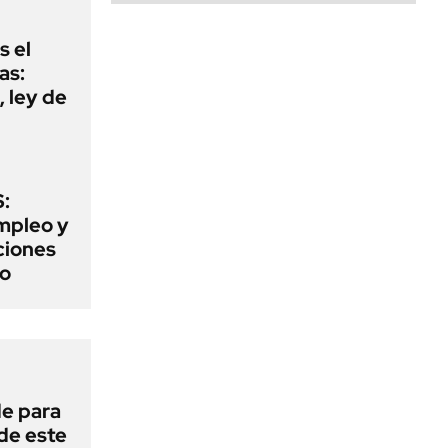
s el
as:
 ley de
:
mpleo y
aciones
to
de para
 de este