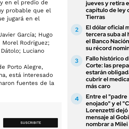
y en el predio de
jueves y retira e
capítulo de ley 
muy probable que el
Tierras
e jugará en el
El dólar oficial
tercera suba al 
Javier García; Hugo
el Banco Nación
o Morel Rodríguez;
su récord nomin
 Dátolo; Luciano
Fallo histórico d
Corte: las prep
de Porto Alegre,
estarán obligad
a, está interesado
cubrir el medi
rmaron fuentes de la
más caro
Entre el "padre
enojado" y el "C
Lorenzetti dejó
mensaje al Gobi
nombrar a Milei
SUSCRIBITE