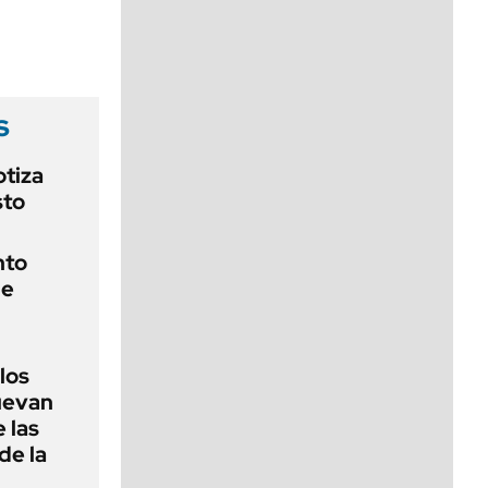
viernes de 10 a 18
s
otiza
sto
nto
de
 los
nuevan
 las
de la