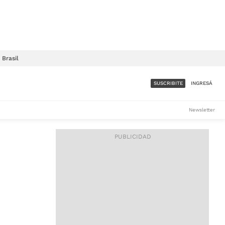
Brasil
SUSCRIBITE
INGRESÁ
SUMATE A LA COMUNIDAD
Newsletter
DE ÁMBITO
LES
ACCESO FULL - $1.800/MES
ES
CORPORATIVO - CONSULTAR
Si tenés dudas comunicate
con nosotros a
IOS
suscripciones@ambito.com.ar
Llamanos al (54) 11 4556-
9147/48 o
al (54) 11 4449-3256 de lunes a