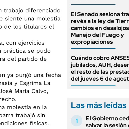
 trabajo diferenciado
El Senado sesiona tra
e siente una molestia
revés a la ley de Tierr
 de los titulares el
cambios en desalojos,
Manejo del Fuego y
expropiaciones
a, con ejercicios
la práctica se pudo
Cuándo cobro ANSES
ra del partido de
jubilados, AUH, dese
el resto de las prest
en ya purgó una fecha
del jueves 6 de agos
asia y Esgrima La
José María Calvo,
recho.
Las más leídas
na molestia en la
barra trabajó sin
El Gobierno ce
diciones físicas.
salvar la sesión