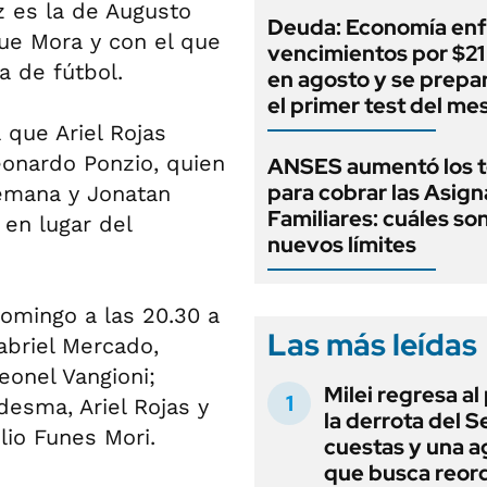
z es la de Augusto
Deuda: Economía enf
ue Mora y con el que
vencimientos por $21 
a de fútbol.
en agosto y se prepa
el primer test del me
que Ariel Rojas
eonardo Ponzio, quien
ANSES aumentó los 
para cobrar las Asig
semana y Jonatan
Familiares: cuáles son
en lugar del
nuevos límites
domingo a las 20.30 a
Las más leídas
abriel Mercado,
eonel Vangioni;
Milei regresa al
desma, Ariel Rojas y
la derrota del 
lio Funes Mori.
cuestas y una 
que busca reord