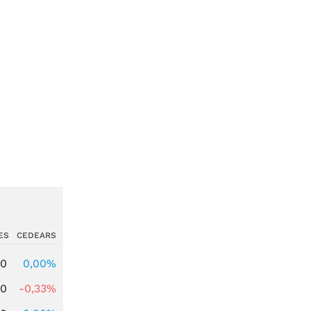
ES
CEDEARS
00
0,00%
00
-0,33%