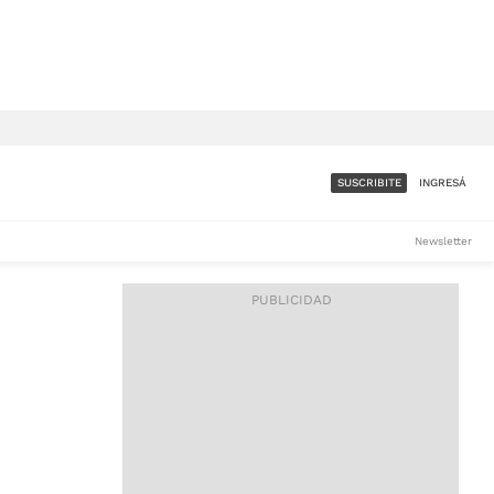
SUSCRIBITE
INGRESÁ
SUMATE A LA COMUNIDAD
Newsletter
DE ÁMBITO
LES
ACCESO FULL - $1.800/MES
ES
CORPORATIVO - CONSULTAR
Si tenés dudas comunicate
con nosotros a
IOS
suscripciones@ambito.com.ar
Llamanos al (54) 11 4556-
9147/48 o
al (54) 11 4449-3256 de lunes a