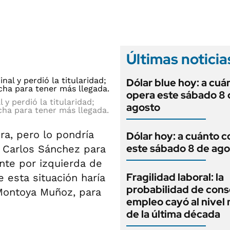
ANUARIO 2025
LIFESTYLE
EDICIÓN IMPRESA
AUTOS
Últimas noticia
Dólar blue hoy: a cuá
opera este sábado 8 
y perdió la titularidad;
agosto
cha para tener más llegada.
ra, pero lo pondría
Dólar hoy: a cuánto c
este sábado 8 de ago
 Carlos Sánchez para
ante por izquierda de
Fragilidad laboral: la
 esta situación haría
probabilidad de cons
Montoya Muñoz, para
empleo cayó al nivel
de la última década