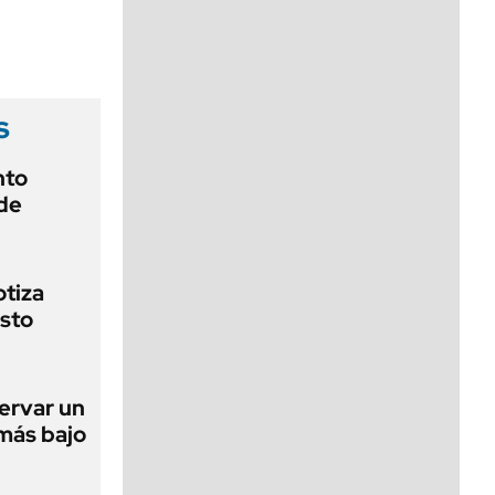
viernes de 10 a 18
s
nto
de
otiza
sto
ervar un
 más bajo