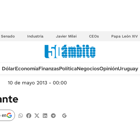
Senado
Industria
Javier Milei
CEOs
Papa León XIV
Anuario autos 2026
Dólar
Economía
Finanzas
Política
Negocios
Opinión
Uruguay
TECNOLOGÍA
NOVEDADES FISCA
MÉXICO
10 de mayo 2013 - 00:00
EDICTOS JUDICIAL
OPINIÓN
ante
MULTAS
MUNDO
LICITACIONES
INFORMACIÓN GENERAL
 en
CUADROS TARIFAR
ESPECTÁCULOS
RECALL
DEPORTES