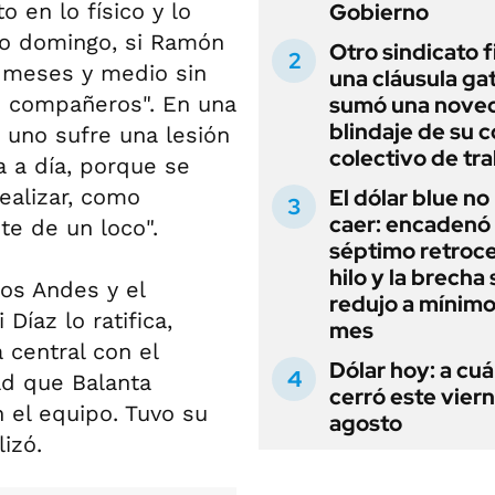
o en lo físico y lo
Gobierno
imo domingo, si Ramón
Otro sindicato 
 meses y medio sin
una cláusula gat
is compañeros". En una
sumó una noved
blindaje de su 
 uno sufre una lesión
colectivo de tr
a a día, porque se
ealizar, como
El dólar blue no
caer: encadenó
te de un loco".
séptimo retroce
hilo y la brecha 
Los Andes y el
redujo a mínimo
Díaz lo ratifica,
mes
 central con el
Dólar hoy: a cu
ad que Balanta
cerró este vier
 el equipo. Tuvo su
agosto
izó.