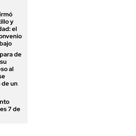
firmó
illo y
ad: el
convenio
abajo
 para de
 su
so al
se
 de un
ánto
nes 7 de