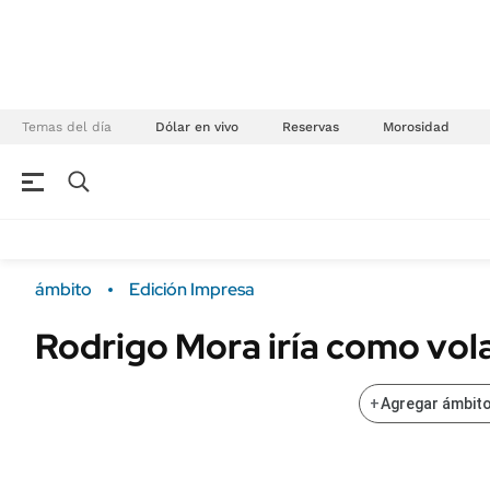
Temas del día
Dólar en vivo
Reservas
Morosidad
NEGOCIOS
ÚLTIMAS NOTICIAS
Especiales Ámbito
ECONOMÍA
ámbito
Edición Impresa
Real Estate
Banco de Datos
Rodrigo Mora iría como vol
Sustentabilidad
Campo
Seguros
FINANZAS
+
Agregar ámbito
ENERGY REPORT
Dólar
POLÍTICA
Mercados
Nacional