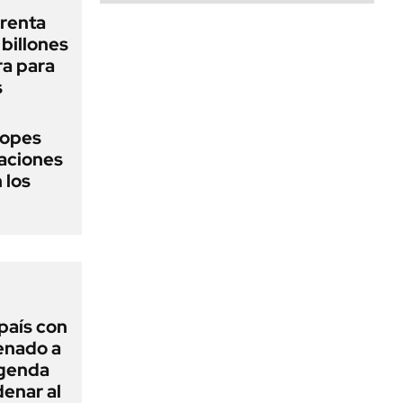
renta
billones
ra para
s
topes
naciones
 los
 país con
Senado a
agenda
enar al