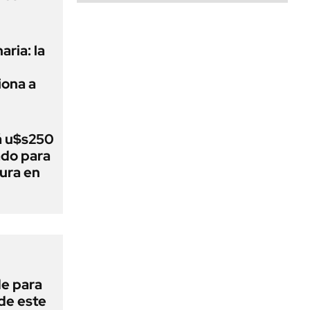
aria: la
ona a
á u$s250
ado para
tura en
de para
 de este