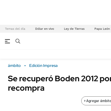
Temas del día
Dólar en vivo
Ley de Tierras
Papa León 
NEGOCIOS
ÚLTIMAS NOTICIAS
Especiales Ámbito
ECONOMÍA
ámbito
Edición Impresa
Real Estate
Banco de Datos
Se recuperó Boden 2012 po
Sustentabilidad
Campo
recompra
Seguros
FINANZAS
ENERGY REPORT
Dólar
+
Agregar ámbito
POLÍTICA
Mercados
Nacional