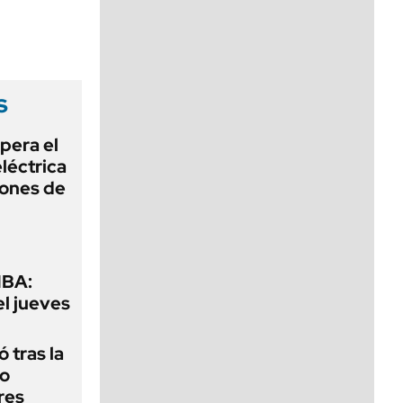
viernes de 10 a 18
s
pera el
léctrica
lones de
MBA:
el jueves
 tras la
do
res