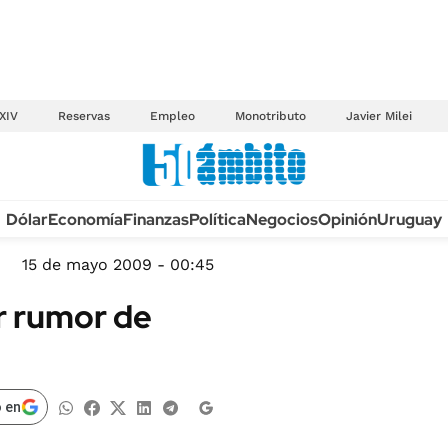
XIV
Reservas
Empleo
Monotributo
Javier Milei
Anuario autos 2026
Dólar
Economía
Finanzas
Política
Negocios
Opinión
Uruguay
TECNOLOGÍA
NOVEDADES FISCA
MÉXICO
15 de mayo 2009 - 00:45
EDICTOS JUDICIAL
OPINIÓN
r rumor de
MULTAS
MUNDO
LICITACIONES
INFORMACIÓN GENERAL
CUADROS TARIFAR
ESPECTÁCULOS
 en
RECALL
DEPORTES