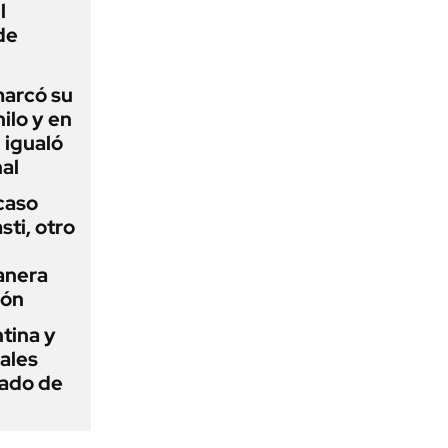
l
de
 marcó su
hilo y en
 igualó
al
 caso
ti, otro
anera
ión
tina y
ñales
gado de