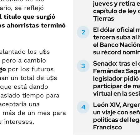
jueves y retira e
rio, se reflejó
capítulo de ley 
l título que surgió
Tierras
os ahorristas terminó
El dólar oficial
tercera suba al 
el Banco Nación
elantado los u$s
su récord nomin
, pero a cambio
Senado: tras el
rgo
por los futuros
Fernández Sagas
an un total de u$s
legislador pidió
participar de m
 que está dando
virtual en la ses
masiado tiempo para
aceptaría una
León XIV, Argen
un viaje con se
o más de un mes para
políticas del le
e intereses.
Francisco