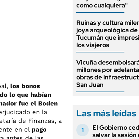
como cualquiera"
Ruinas y cultura milen
joya arqueológica de
Tucumán que impresi
los viajeros
Vicuña desembolsar
millones por adelant
obras de infraestruc
San Juan
bal,
los bonos
do lo que habían
anador fue el Boden
Las más leídas
erjudicado en la
etaría de Finanzas, a
El Gobierno ce
ente en el
pago
salvar la sesión
a antes de las