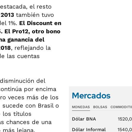
destacada, el resto
 2013
también tuvo
del 1%.
El Discount en
. El Pro12, otro bono
na ganancia del
2018
, reflejando la
e las cuentas
disminución del
continúa por encima
Mercados
atro veces más de los
o sucede con Brasil o
MONEDAS
BOLSAS
COMMODITI
 los títulos
Dólar BNA
1520,
as chances de una
 más lejana.
Dólar Informal
1540,