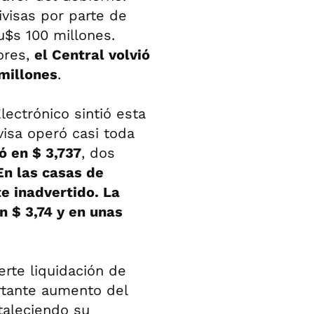
divisas por parte de
u$s 100 millones.
ores,
el Central volvió
millones
.
lectrónico sintió esta
visa operó casi toda
ó en $ 3,737
, dos
En las casas de
e inadvertido. La
n $ 3,74 y en unas
rte liquidación de
rtante aumento del
rtaleciendo su