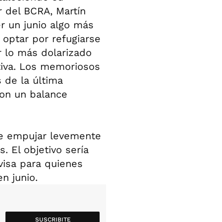
ar del BCRA, Martín
r un junio algo más
 optar por refugiarse
r lo más dolarizado
ativa. Los memoriosos
 de la última
con un balance
 de empujar levemente
. El objetivo sería
ivisa para quienes
n junio.
SUSCRIBITE