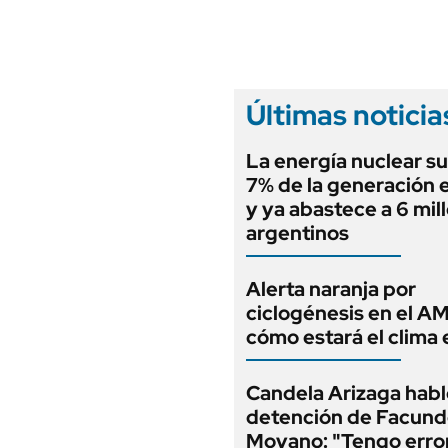
ANUARIO 2025
LIFESTYLE
EDICIÓN IMPRESA
AUTOS
Últimas noticia
La energía nuclear su
7% de la generación e
y ya abastece a 6 mil
argentinos
Alerta naranja por
ciclogénesis en el A
cómo estará el clima 
Candela Arizaga habló
detención de Facun
Moyano: "Tengo erro