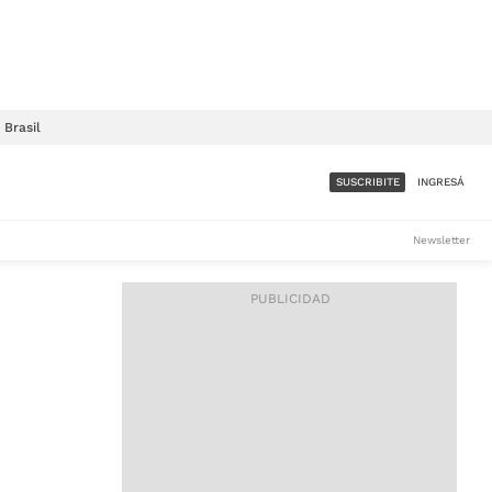
Brasil
SUSCRIBITE
INGRESÁ
SUMATE A LA COMUNIDAD
Newsletter
DE ÁMBITO
LES
ACCESO FULL - $1.800/MES
ES
CORPORATIVO - CONSULTAR
Si tenés dudas comunicate
con nosotros a
IOS
suscripciones@ambito.com.ar
Llamanos al (54) 11 4556-
9147/48 o
al (54) 11 4449-3256 de lunes a