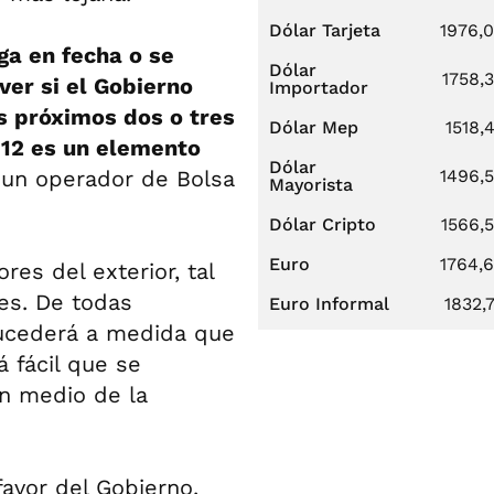
Dólar Tarjeta
1976,
ga en fecha o se
Dólar
1758,
ver si el Gobierno
Importador
s próximos dos o tres
Dólar Mep
1518,
012 es un elemento
Dólar
ó un operador de Bolsa
1496,
Mayorista
Dólar Cripto
1566,
Euro
1764,
res del exterior, tal
es. De todas
Euro Informal
1832,
ucederá a medida que
á fácil que se
en medio de la
avor del Gobierno.