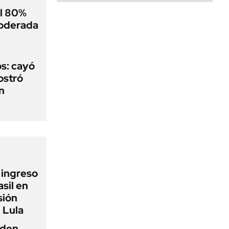
el 80%
moderada
s: cayó
ostró
n
l ingreso
sil en
sión
 Lula
iden