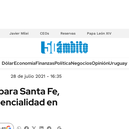
Javier Milei
CEOs
Reservas
Papa León XIV
Anuario autos 2026
Dólar
Economía
Finanzas
Política
Negocios
Opinión
Uruguay
TECNOLOGÍA
NOVEDADES FISCA
MÉXICO
28 de julio 2021 - 16:35
EDICTOS JUDICIAL
OPINIÓN
para Santa Fe,
MULTAS
MUNDO
sencialidad en
LICITACIONES
INFORMACIÓN GENERAL
CUADROS TARIFAR
ESPECTÁCULOS
RECALL
DEPORTES
 en