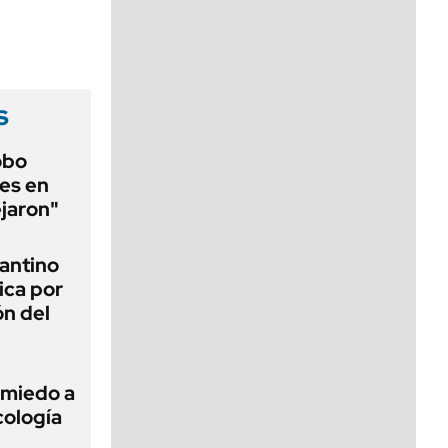
viernes de 10 a 18
s
obo
es en
ejaron"
fantino
ica por
ón del
 miedo a
cología