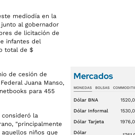
este mediodía en la
 junto al gobernador
bres de licitación de
e infantes del
 total de $
Mercados
nio de cesión de
n Federal Juana Manso,
MONEDAS
BOLSAS
COMMODITI
2 netbooks para 455
Dólar BNA
1520,
Dólar Informal
1530,
 consideró la
Dólar Tarjeta
1976,
erano, "principalmente
a aquellos niños que
Dólar
1761,