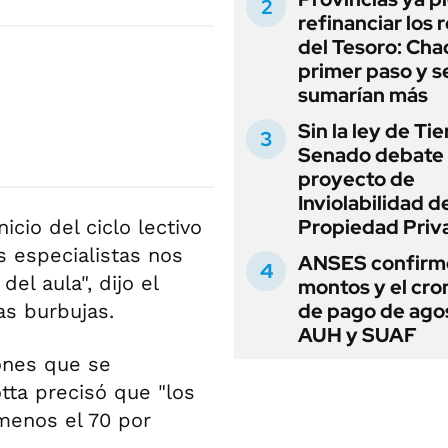
refinanciar los 
del Tesoro: Chac
primer paso y s
sumarían más
Sin la ley de Tie
Senado debate 
proyecto de
Inviolabilidad de
Propiedad Priv
cio del ciclo lectivo
s especialistas nos
ANSES confirmó
el aula", dijo el
montos y el cr
de pago de ago
as burbujas.
AUH y SUAF
ones que se
otta precisó que "los
menos el 70 por