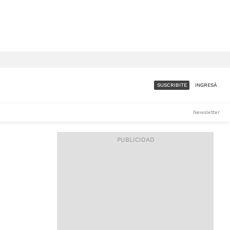
SUSCRIBITE
INGRESÁ
SUMATE A LA COMUNIDAD
Newsletter
DE ÁMBITO
LES
ACCESO FULL - $1.800/MES
ES
CORPORATIVO - CONSULTAR
Si tenés dudas comunicate
con nosotros a
IOS
suscripciones@ambito.com.ar
Llamanos al (54) 11 4556-
9147/48 o
al (54) 11 4449-3256 de lunes a