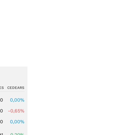
ES
CEDEARS
00
0,00%
00
-0,65%
00
0,00%
91
0,20%