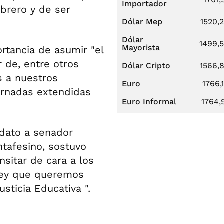
Importador
brero y de ser
Dólar Mep
1520,
Dólar
1499,
Mayorista
rtancia de asumir "el
r de, entre otros
Dólar Cripto
1566,
s a nuestros
Euro
1766,
ornadas extendidas
Euro Informal
1764,
idato a senador
ntafesino, sostuvo
sitar de cara a los
 ley que queremos
usticia Educativa ".