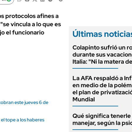
ANUARIO 2025
LIFESTYLE
EDICIÓN IMPRESA
AUTOS
os protocolos afines a
"se vincula a lo que es
Últimas noticia
jo el funcionario
Colapinto sufrió un r
durante sus vacacion
Italia: "Ni la matera d
La AFA respaldó a In
en medio de la polém
el plan de privatizaci
Mundial
cobran este jueves 6 de
Qué significa tenerle
el tope a los haberes
manejar, según la psi