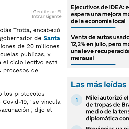
Ejecutivos de IDEA: 
Gentileza: El
espera una mejora 
Intransigente
de la economía local
colás Trotta, encabezó
Venta de autos usado
l gobernador de
Santa
12,2% en julio, pero m
siones de 20 millones
una leve recuperació
cuelas públicas, y
mensual
el ciclo lectivo está
os procesos de
Las más leídas
o los protocolos
Milei autorizó e
 Covid-19, "se vincula
de tropas de Bra
acunación", dijo el
medio de la ten
diplomática con
Provincias ya p