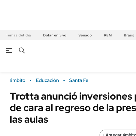
Temas del día
Dólar en vivo
Senado
REM
Brasil
NEGOCIOS
ÚLTIMAS NOTICIAS
Especiales Ámbito
ECONOMÍA
ámbito
Educación
Santa Fe
Real Estate
Banco de Datos
Trotta anunció inversiones 
Sustentabilidad
Campo
de cara al regreso de la pre
Seguros
FINANZAS
ENERGY REPORT
las aulas
Dólar
POLÍTICA
Mercados
+
Agregar ámbito
Nacional