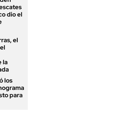
rescates
o dio el
e
rras, el
el
 la
ada
 los
onograma
sto para