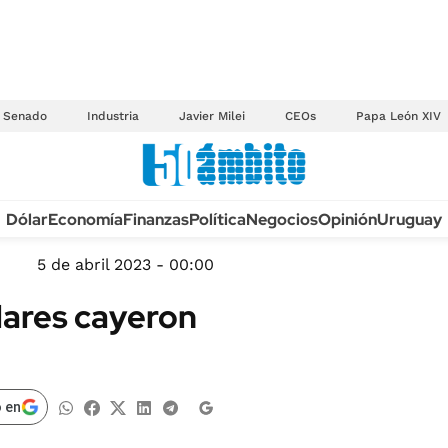
Senado
Industria
Javier Milei
CEOs
Papa León XIV
Anuario autos 2026
Dólar
Economía
Finanzas
Política
Negocios
Opinión
Uruguay
TECNOLOGÍA
NOVEDADES FISCA
MÉXICO
5 de abril 2023 - 00:00
EDICTOS JUDICIAL
OPINIÓN
lares cayeron
MULTAS
MUNDO
LICITACIONES
INFORMACIÓN GENERAL
CUADROS TARIFAR
ESPECTÁCULOS
 en
RECALL
DEPORTES