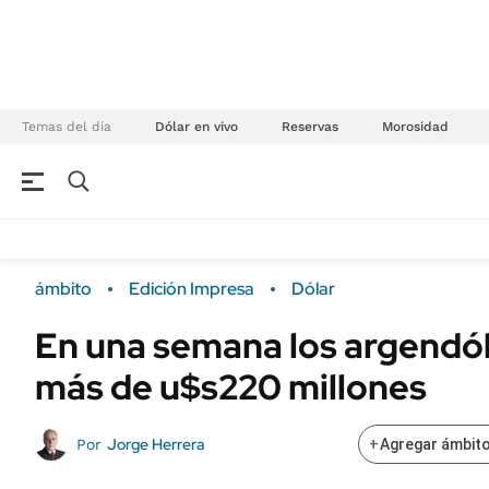
Temas del día
Dólar en vivo
Reservas
Morosidad
NEGOCIOS
ÚLTIMAS NOTICIAS
Especiales Ámbito
ECONOMÍA
ámbito
Edición Impresa
Dólar
Real Estate
Banco de Datos
En una semana los argendó
Sustentabilidad
Campo
más de u$s220 millones
Seguros
FINANZAS
ENERGY REPORT
Dólar
Jorge Herrera
Por
+
Agregar ámbito
POLÍTICA
Mercados
Nacional