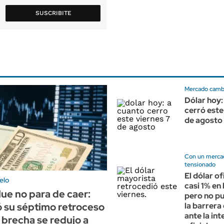
SUSCRIBITE
Mercado cambi
Dólar hoy:
cerró este
de agosto
Con un merca
tensionado
El dólar of
elo
casi 1% en
lue no para de caer:
pero no p
 su séptimo retroceso
la barrera
ante la in
la brecha se redujo a