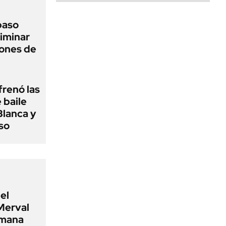
 paso
liminar
ciones de
frenó las
 baile
Blanca y
so
el
Merval
emana