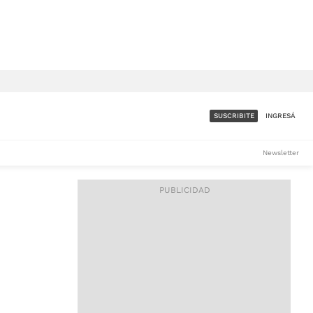
SUSCRIBITE
INGRESÁ
SUMATE A LA COMUNIDAD
Newsletter
DE ÁMBITO
LES
ACCESO FULL - $1.800/MES
ES
CORPORATIVO - CONSULTAR
Si tenés dudas comunicate
con nosotros a
IOS
suscripciones@ambito.com.ar
Llamanos al (54) 11 4556-
9147/48 o
al (54) 11 4449-3256 de lunes a