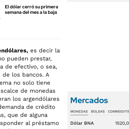
El dólar cerró su primera
semana del mes a la baja
endólares,
es decir la
no pueden prestar,
a de efectivo, o sea,
s de los bancos. A
stema no solo tiene
descalce de monedas
Mercados
ran los argendólares
 demanda de crédito
MONEDAS
BOLSAS
COMMODITI
s, que de alguna
esponder al préstamo
Dólar BNA
1520,