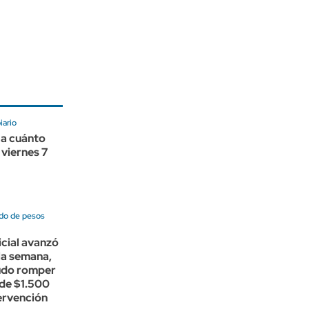
ario
 a cuánto
 viernes 7
do de pesos
icial avanzó
 la semana,
udo romper
 de $1.500
tervención