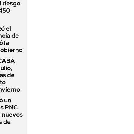
 riesgo
 450
zó el
ncia de
ó la
Gobierno
 CABA
ulio,
as de
cto
nvierno
ó un
as PNC
: nuevos
s de