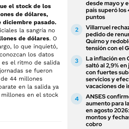
desde mayo y el
ue el stock de los
país superó los
lones de dólares,
puntos
e diciembre pasado.
Villarruel recha
ciales la sangría no
pedido de renu
llones de dólares
. O
Quirno y redobl
rgo, lo que inquietó,
tensión con el 
 conozcan los datos
La inflación en
 es el ritmo de salida
saltó al 2,9% en j
 jornadas se fueron
con fuertes sub
 de 44 millones
servicios y efe
vacaciones de i
parate en la salida ya
millones en el stock
ANSES confirm
aumento para l
en agosto 2026
montos y fecha
cobro