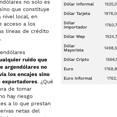
ndólares no solo es
Dólar Informal
1525,
sino que constituye
Dólar Tarjeta
1976,
nivel local, en
Dólar
e acceso a los
1760,
Importador
s líneas de crédito
Dólar Mep
1524,
.
Dólar
1498,
Mayorista
gendólares
ualquier ruido que
Dólar Cripto
1566,
de argendólares no
Euro
1768,
ía los encajes sino
Euro Informal
1762,
os exportadores
. ¿Qué
ora de tomar
no hay riesgo
es a lo que prestan
servas netas del