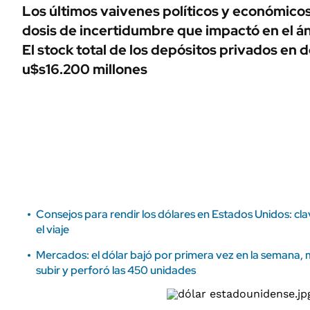
ÁMBITO DEBATE
Los últimos vaivenes políticos y económico
Municipios
dosis de incertidumbre que impactó en el án
MEDIAKIT AMBITO DEBATE
URUGUAY
El stock total de los depósitos privados en d
u$s16.200 millones
Consejos para rendir los dólares en Estados Unidos: cl
el viaje
Mercados: el dólar bajó por primera vez en la semana, mi
subir y perforó las 450 unidades