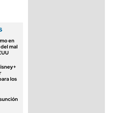
viernes de 10 a 18
s
imo en
 del mal
EEUU
Disney+
r
para los
asunción