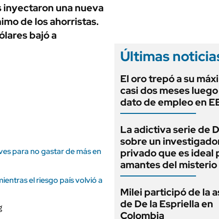
ANUARIO 2025
s inyectaron una nueva
LIFESTYLE
EDICIÓN IMPRESA
imo de los ahorristas.
AUTOS
ólares bajó a
Últimas noticia
El oro trepó a su máx
casi dos meses luego
dato de empleo en 
La adictiva serie de 
sobre un investigado
aves para no gastar de más en
privado que es ideal 
amantes del misterio
entras el riesgo país volvió a
Milei participó de la 
de De la Espriella en
Colombia