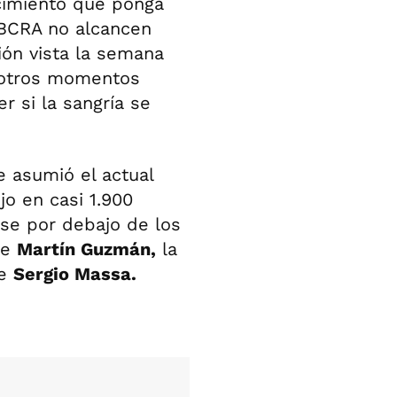
ecimiento que ponga
 BCRA no alcancen
ción vista la semana
 otros momentos
r si la sangría se
e asumió el actual
jo en casi 1.900
rse por debajo de los
de
Martín Guzmán,
la
de
Sergio Massa.