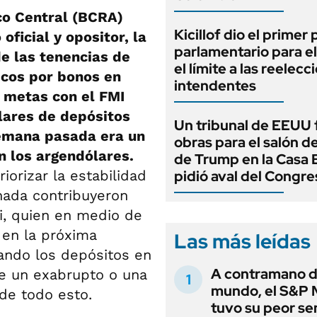
nco Central (BCRA)
Kicillof dio el primer
oficial y opositor, la
parlamentario para e
e las tenencias de
el límite a las reelec
icos por bonos en
intendentes
s metas con el FMI
ulares de depósitos
Un tribunal de EEUU 
semana pasada era un
obras para el salón de
n los argendólares.
de Trump en la Casa 
iorizar la estabilidad
pidió aval del Congre
nada contribuyeron
i, quien en medio de
 en la próxima
Las más leídas
sando los depósitos en
A contramano d
ue un exabrupto o una
mundo, el S&P 
 de todo esto.
tuvo su peor s