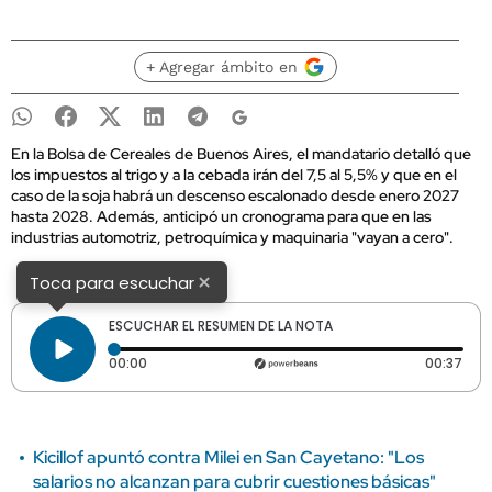
+ Agregar ámbito en
En la Bolsa de Cereales de Buenos Aires, el mandatario detalló que
los impuestos al trigo y a la cebada irán del 7,5 al 5,5% y que en el
caso de la soja habrá un descenso escalonado desde enero 2027
hasta 2028. Además, anticipó un cronograma para que en las
industrias automotriz, petroquímica y maquinaria "vayan a cero".
×
Toca para escuchar
ESCUCHAR EL RESUMEN DE LA NOTA
Tiempo transcurrido: 0 segundos
Dura
00:00
00:37
Kicillof apuntó contra Milei en San Cayetano: "Los
salarios no alcanzan para cubrir cuestiones básicas"