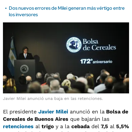
Dos nuevos errores de Milei generan más vértigo entre
los inversores
Javier Milei anunció una baja en las retenciones.
El presidente
Javier
Milei
anunció en la
Bolsa de
Cereales de Buenos Aires
que bajarán las
retenciones
al
trigo
y a la
cebada
del
7,5
al
5,5%