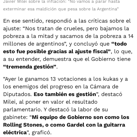
Javier Milei sobre la inflación: "No vamos a parar hasta
exterminar esa maldición que pesa sobre la Argentina”
En ese sentido, respondió a las críticas sobre el
ajuste: “Nos tratan de crueles, pero bajamos la
pobreza a la mitad y sacamos de la pobreza a 14
millones de argentinos”, y concluyó que
“todo
esto fue posible gracias al ajuste fiscal”
, lo que,
a su entender, demuestra que el Gobierno tiene
“tremenda gestión”
.
“Ayer le ganamos 13 votaciones a los kukas y a
los enemigos del progreso en la Cámara de
Diputados.
Eso también es gestión
”, destacó
Milei, al poner en valor el resultado
parlamentario. Y destacó la labor de su
gabinete: “
Mi equipo de Gobierno son como los
Rolling Stones, o como Gardel con la guitarra
eléctrica
”, graficó.