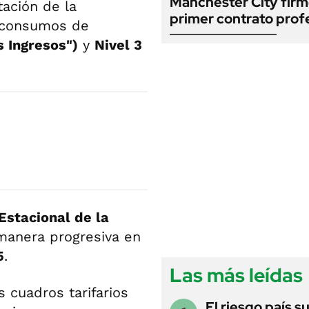
Manchester City firm
ación de la
primer contrato prof
s consumos de
s Ingresos")
y
Nivel 3
Estacional de la
anera progresiva en
5
.
Las más leídas
s cuadros tarifarios
El riesgo país s