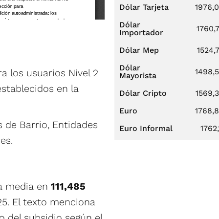
Dólar Tarjeta
1976,
Dólar
1760,
Importador
Dólar Mep
1524,
Dólar
a los usuarios Nivel 2
1498,
Mayorista
establecidos en la
Dólar Cripto
1569,
Euro
1768,
s de Barrio, Entidades
Euro Informal
1762,
es.
ifa media en
111,485
25. El texto menciona
o del subsidio según el