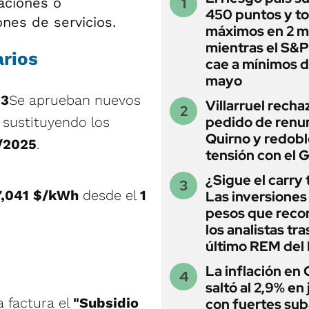
aciones o
450 puntos y t
ones de servicios.
máximos en 2 m
mientras el S&
arios
cae a mínimos 
mayo
 3
Se aprueban nuevos
Villarruel recha
pedido de renu
 sustituyendo los
Quirno y redobl
/2025
.
tensión con el 
¿Sigue el carry
7,041 $/kWh
desde el
1
Las inversiones
pesos que rec
los analistas tra
último REM de
La inflación en
saltó al 2,9% en j
a factura el
"Subsidio
con fuertes sub