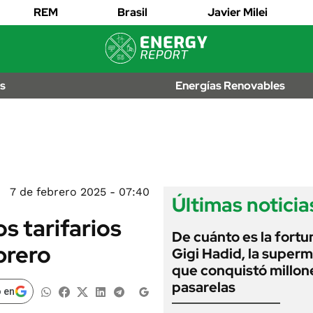
EDICTOS
REM
Brasil
Javier Milei
JUDICIALES
MULTAS
IÓN
AL
LICITACIONES
os
Energías Renovables
OS
CUADROS
TARIFARIOS
RECALL
ANUARIO 2025
EDICIÓN IMPRESA
2026
7 de febrero 2025 - 07:40
Últimas noticia
os tarifarios
De cuánto es la fortu
brero
Gigi Hadid, la super
que conquistó millone
pasarelas
 en