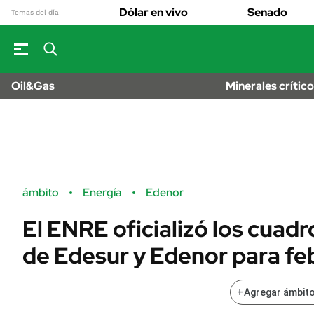
OPINIÓN
Real Estate
Dólar en vivo
Senado
Banco de Datos
Temas del día
Sustentabilidad
MUNDO
Campo
Seguros
INFORMAC
FINANZAS
GENER
ENERGY REPORT
Dólar
Oil&Gas
Minerales crític
ESPECTÁCUL
POLÍTICA
Mercados
DEPORTES
Nacional
ÁMBITO DEBATE
LIFESTYLE
Municipios
MEDIAKIT AMBITO
AUTOS
DEBATE
URUGUAY
Anuario autos 
ámbito
Energía
Edenor
El ENRE oficializó los cuadr
de Edesur y Edenor para fe
+
Agregar ámbito