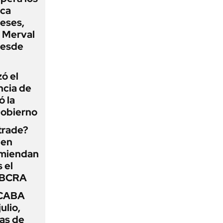
oca
eses,
P Merval
desde
zó el
ncia de
ó la
Gobierno
 trade?
 en
omiendan
s el
l BCRA
 CABA
ulio,
as de