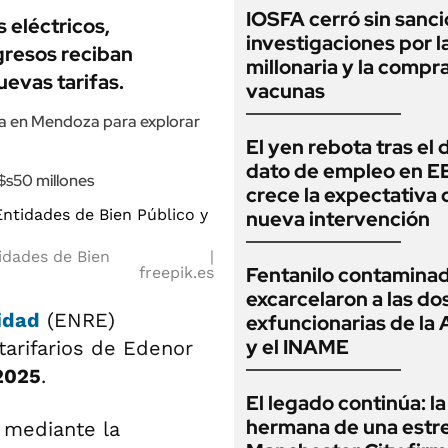
IOSFA cerró sin sanci
s eléctricos,
investigaciones por 
gresos reciban
millonaria y la compr
evas tarifas.
vacunas
a en Mendoza para explorar
El yen rebota tras el 
dato de empleo en E
$s50 millones
crece la expectativa 
nueva intervención
tidades de Bien
Fentanilo contaminad
freepik.es
excarcelaron a las do
idad
(ENRE)
exfuncionarias de l
y el INAME
tarifarios de Edenor
2025
.
El legado continúa: la
hermana de una estre
, mediante la