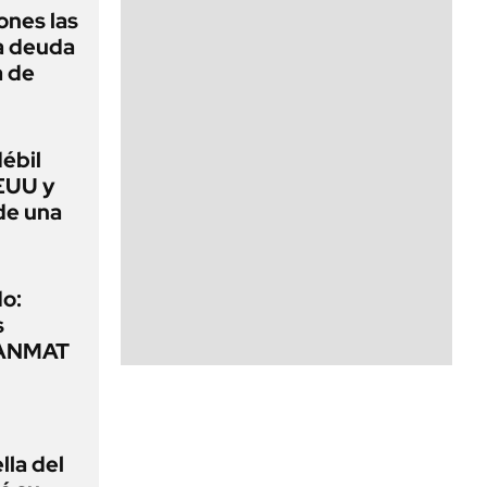
ones las
la deuda
a de
débil
EUU y
de una
o:
s
a ANMAT
lla del