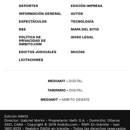
DEPORTES
EDICIÓN IMPRESA
INFORMACIÓN GENERAL
AUTOS
ESPECTÁCULOS
TECNOLOGÍA
RSS
MAPA DEL SITIO
POLÍTICA DE
AVISO LEGAL
PRIVACIDAD DE
ÁMBITO.COM
EDICTOS JUDICIALES
MULTAS
LICITACIONES
MEDIAKIT
DIGITAL
TARIFARIO
DIGITAL
MEDIAKIT
AMBITO DEBATE
Edición N9412
Director: Gabriel Morini - Propietario: Nefir S.A. - Domicilio: Olleros
3551, CABA - Copyright © 2019 Ambito.com - RNPI En trámite - Issn
1852 9232 - Registro DNDA en trámite - Todos los derechos reservados