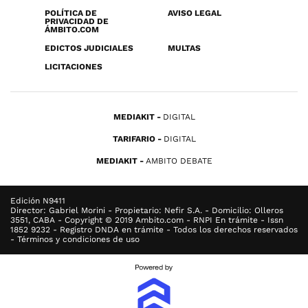
POLÍTICA DE
AVISO LEGAL
PRIVACIDAD DE
ÁMBITO.COM
EDICTOS JUDICIALES
MULTAS
LICITACIONES
MEDIAKIT
DIGITAL
TARIFARIO
DIGITAL
MEDIAKIT
AMBITO DEBATE
Edición N9411
Director: Gabriel Morini - Propietario: Nefir S.A. - Domicilio: Olleros
3551, CABA - Copyright © 2019 Ambito.com - RNPI En trámite - Issn
1852 9232 - Registro DNDA en trámite - Todos los derechos reservados
- Términos y condiciones de uso