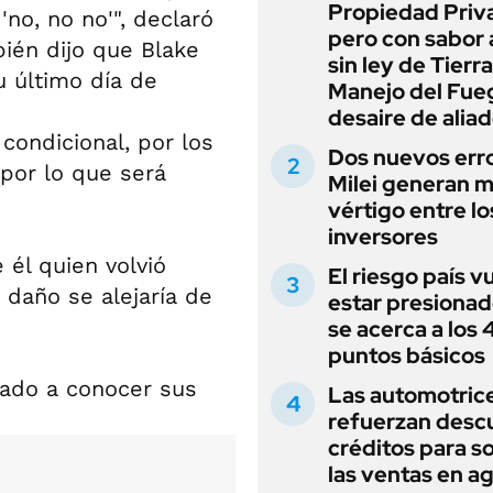
Propiedad Priv
'no, no no'", declaró
pero con sabor
bién dijo que Blake
sin ley de Tierra
u último día de
Manejo del Fue
desaire de alia
 condicional, por los
Dos nuevos err
por lo que será
Milei generan 
vértigo entre lo
inversores
 él quien volvió
El riesgo país v
 daño se alejaría de
estar presionad
se acerca a los
puntos básicos
 dado a conocer sus
Las automotric
refuerzan desc
créditos para s
las ventas en a