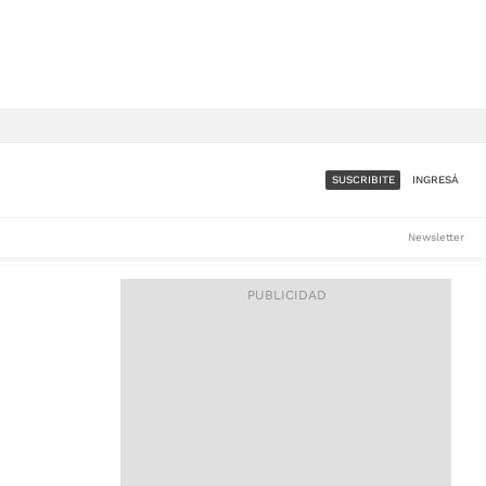
SUSCRIBITE
INGRESÁ
SUMATE A LA COMUNIDAD
Newsletter
DE ÁMBITO
LES
ACCESO FULL - $1.800/MES
ES
CORPORATIVO - CONSULTAR
Si tenés dudas comunicate
con nosotros a
IOS
suscripciones@ambito.com.ar
Llamanos al (54) 11 4556-
9147/48 o
al (54) 11 4449-3256 de lunes a