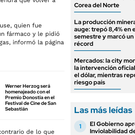
tendrá que volver a
Corea del Norte
La producción minera
use, quien fue
auge: trepó 8,4% en e
un fármaco y le pidió
semestre y marcó un
as, informó la página
récord
Mercados: la city mo
la intervención oficia
el dólar, mientras rep
riesgo país
Werner Herzog será
homenajeado con el
Premio Donostia en el
Festival de Cine de San
Las más leídas
Sebastián
El Gobierno apr
Inviolabilidad de
contrario de lo que