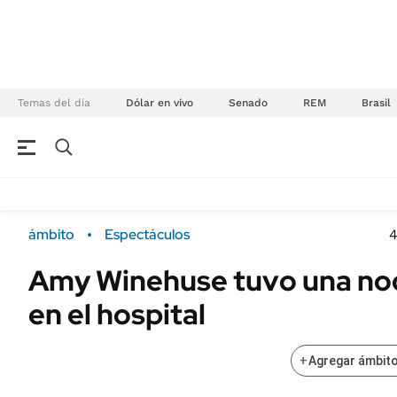
Temas del día
Dólar en vivo
Senado
REM
Brasil
NEGOCIOS
ÚLTIMAS NOTICIAS
Especiales Ámbito
ECONOMÍA
ámbito
Espectáculos
4
Real Estate
Banco de Datos
Amy Winehuse tuvo una noc
Sustentabilidad
Campo
en el hospital
Seguros
FINANZAS
ENERGY REPORT
Dólar
+
Agregar ámbito
POLÍTICA
Mercados
Nacional