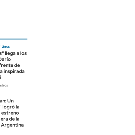
ntinos
" llega a los
Darío
 frente de
ia inspirada
i
ndrós
an: Un
 logró la
 estreno
lera de la
n Argentina