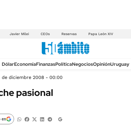
Javier Milei
CEOs
Reservas
Papa León XIV
Anuario autos 2026
Dólar
Economía
Finanzas
Política
Negocios
Opinión
Uruguay
TECNOLOGÍA
NOVEDADES FISCA
MÉXICO
 de diciembre 2008 - 00:00
EDICTOS JUDICIAL
OPINIÓN
he pasional
MULTAS
MUNDO
LICITACIONES
INFORMACIÓN GENERAL
CUADROS TARIFAR
ESPECTÁCULOS
 en
RECALL
DEPORTES