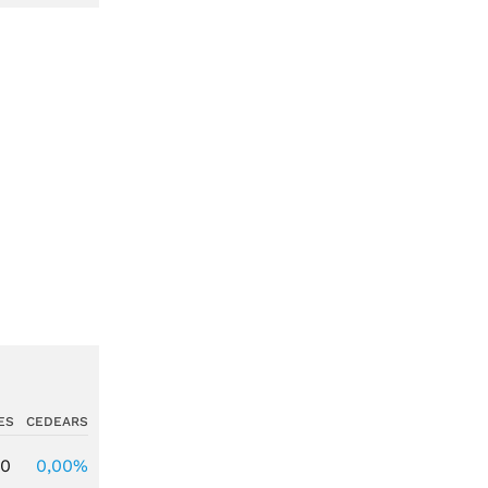
ES
CEDEARS
00
0,00%