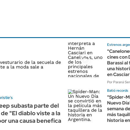
Estrenos arge
"Canelones
cines con 
Barassi al
una histor
en Casciar
Por Paraná Se
Batió records
"Spider-M
ristie's
Nuevo Día"
eep subasta parte del
semana de
de "El diablo viste a la
más taquil
or una causa benefica
historia e