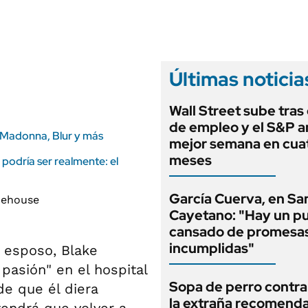
ANUARIO 2025
LIFESTYLE
EDICIÓN IMPRESA
AUTOS
Últimas noticia
Wall Street sube tras 
de empleo y el S&P a
e Madonna, Blur y más
mejor semana en cua
meses
podría ser realmente: el
García Cuerva, en Sa
Cayetano: "Hay un p
cansado de promesa
incumplidas"
 esposo, Blake
 pasión" en el hospital
Sopa de perro contra 
de que él diera
la extraña recomend