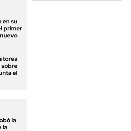
 en su
l primer
 nuevo
nitorea
l sobre
unta el
obó la
 la