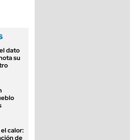
viernes de 10 a 18
s
el dato
nota su
tro
n
ueblo
s
el calor:
ación de