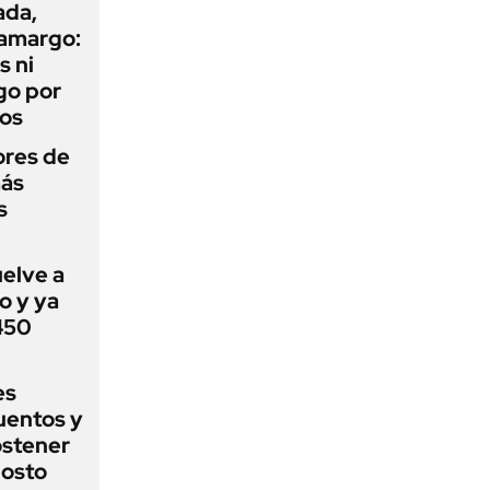
ada,
 amargo:
s ni
go por
dos
ores de
más
s
uelve a
o y ya
 450
es
uentos y
ostener
gosto