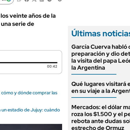
ANUARIO 2025
LIFESTYLE
EDICIÓN IMPRESA
AUTOS
los veinte años de la
 una serie de
Últimas noticia
García Cuerva habló 
preparación y dio det
la visita del papa Leó
Duración: 42 segundos
00:42
la Argentina
Qué lugares visitará 
en su viaje a la Argen
n: cómo y dónde comprar las
Mercados: el dólar m
 un estadio de Jujuy: cuándo
roza los $1.500 y el p
rebota ante dudas so
estrecho de Ormuz