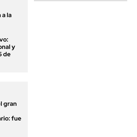
a la
vo:
onal y
5 de
l gran
rio: fue