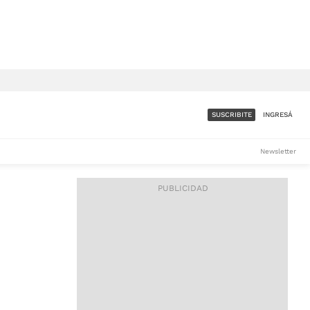
SUSCRIBITE
INGRESÁ
SUMATE A LA COMUNIDAD
Newsletter
DE ÁMBITO
LES
ACCESO FULL - $1.800/MES
ES
CORPORATIVO - CONSULTAR
Si tenés dudas comunicate
con nosotros a
IOS
suscripciones@ambito.com.ar
Llamanos al (54) 11 4556-
9147/48 o
al (54) 11 4449-3256 de lunes a