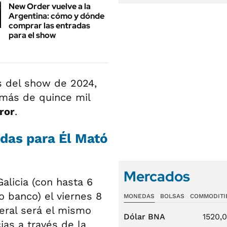
New Order vuelve a la
Argentina: cómo y dónde
comprar las entradas
para el show
s del show de 2024,
 más de quince mil
ror
.
das para Él Mató
Mercados
alicia (con hasta 6
o banco) el viernes 8
MONEDAS
BOLSAS
COMMODITI
neral será el mismo
Dólar BNA
1520,
ias a través de la