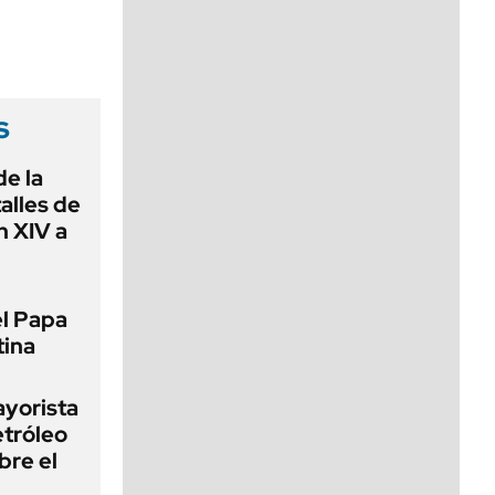
viernes de 10 a 18
s
de la
alles de
n XIV a
el Papa
tina
ayorista
etróleo
bre el