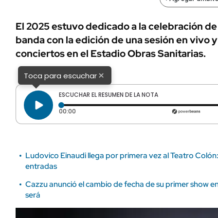
ÁMBITO DEBATE
Municipios
MEDIAKIT AMBITO DEBATE
El 2025 estuvo dedicado a la celebración de 
URUGUAY
banda con la edición de una sesión en vivo y
conciertos en el Estadio Obras Sanitarias.
×
Toca para escuchar
ESCUCHAR EL RESUMEN DE LA NOTA
Tiempo transcurrido: 0 segundos
00:00
Ludovico Einaudi llega por primera vez al Teatro Coló
entradas
Cazzu anunció el cambio de fecha de su primer show en
será