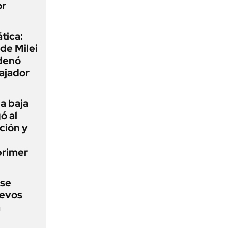
or
tica:
 de Milei
rdenó
bajador
a baja
ó al
ción y
primer
 se
uevos
a