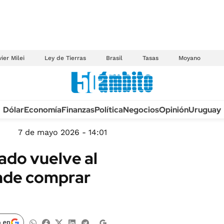
ier Milei
Ley de Tierras
Brasil
Tasas
Moyano
Anuario autos 2026
Dólar
Economía
Finanzas
Política
Negocios
Opinión
Uruguay
TECNOLOGÍA
NOVEDADES FISCA
MÉXICO
7 de mayo 2026 - 14:01
EDICTOS JUDICIAL
OPINIÓN
zado vuelve al
MULTAS
MUNDO
nde comprar
LICITACIONES
INFORMACIÓN GENERAL
CUADROS TARIFAR
ESPECTÁCULOS
RECALL
DEPORTES
 en