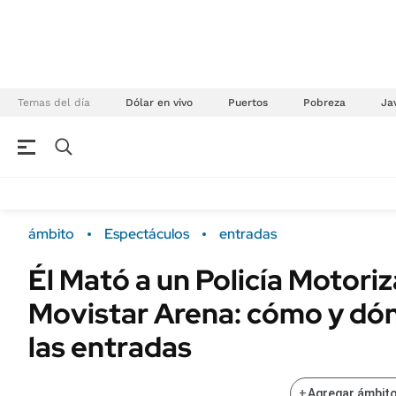
Temas del día
Dólar en vivo
Puertos
Pobreza
Jav
NEGOCIOS
ÚLTIMAS NOTICIAS
Especiales Ámbito
ECONOMÍA
ámbito
Espectáculos
entradas
Real Estate
Banco de Datos
Él Mató a un Policía Motori
Sustentabilidad
Campo
Movistar Arena: cómo y dó
Seguros
FINANZAS
ENERGY REPORT
las entradas
Dólar
POLÍTICA
Mercados
+
Agregar ámbito
Nacional