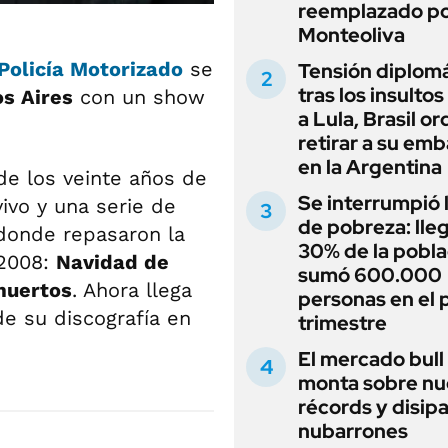
reemplazado p
Monteoliva
Policía Motorizado
se
Tensión diplomá
tras los insultos
s Aires
con un show
a Lula, Brasil o
retirar a su em
en la Argentina
de los veinte años de
Se interrumpió l
ivo y una serie de
de pobreza: lleg
 donde repasaron la
30% de la pobla
 2008:
Navidad de
sumó 600.000
 muertos
. Ahora llega
personas en el 
e su discografía en
trimestre
El mercado bull
monta sobre n
récords y disip
nubarrones