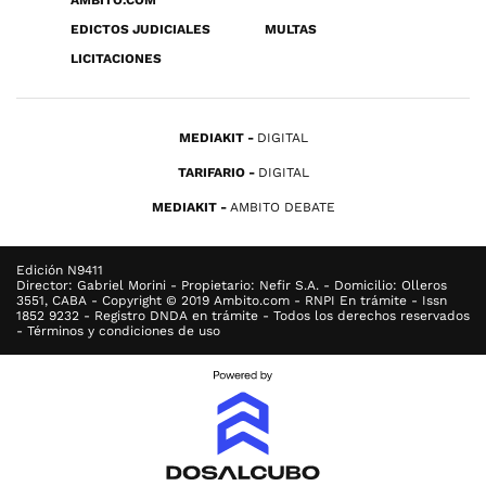
ÁMBITO.COM
EDICTOS JUDICIALES
MULTAS
LICITACIONES
MEDIAKIT
DIGITAL
TARIFARIO
DIGITAL
MEDIAKIT
AMBITO DEBATE
Edición N9411
Director: Gabriel Morini - Propietario: Nefir S.A. - Domicilio: Olleros
3551, CABA - Copyright © 2019 Ambito.com - RNPI En trámite - Issn
1852 9232 - Registro DNDA en trámite - Todos los derechos reservados
- Términos y condiciones de uso