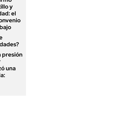
illo y
ad: el
convenio
abajo
e
edades?
a presión
r
zó una
a: