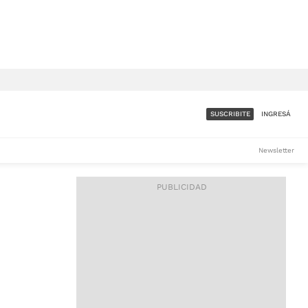
SUSCRIBITE
INGRESÁ
SUMATE A LA COMUNIDAD
Newsletter
DE ÁMBITO
LES
ACCESO FULL - $1.800/MES
ES
CORPORATIVO - CONSULTAR
Si tenés dudas comunicate
con nosotros a
IOS
suscripciones@ambito.com.ar
Llamanos al (54) 11 4556-
9147/48 o
al (54) 11 4449-3256 de lunes a