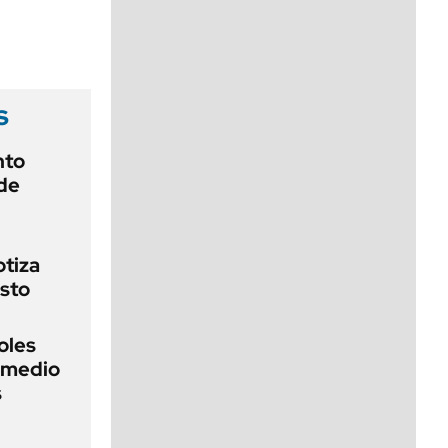
viernes de 10 a 18
s
nto
de
otiza
sto
oles
n medio
s