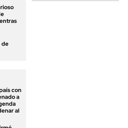
urioso
de
entras
e de
 país con
Senado a
agenda
enar al
firmó