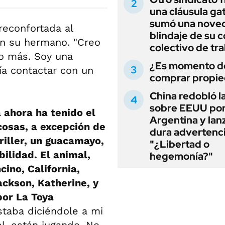
una cláusula gat
sumó una noved
reconfortada al
blindaje de su 
n su hermano. "Creo
colectivo de tr
co más. Soy una
¿Es momento d
a contactar con un
comprar propi
China redobló l
sobre EEUU po
 ahora ha tenido el
Argentina y lan
cosas, a excepción de
dura advertenci
riller, un guacamayo,
"¿Libertad o
ilidad. El animal,
hegemonía?"
cino, California,
ckson, Katherine, y
 por La Toya
taba diciéndole a mi