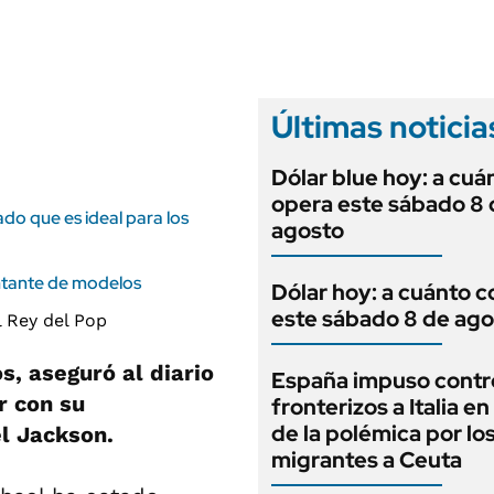
ANUARIO 2025
LIFESTYLE
EDICIÓN IMPRESA
AUTOS
Últimas noticia
Dólar blue hoy: a cuá
opera este sábado 8 
ado que es ideal para los
agosto
ntante de modelos
Dólar hoy: a cuánto c
este sábado 8 de ago
s, aseguró al diario
España impuso contr
r con su
fronterizos a Italia e
de la polémica por lo
l Jackson.
migrantes a Ceuta