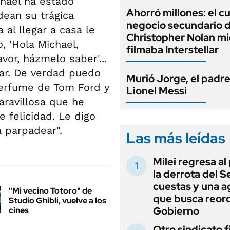
chael ha estado
Ahorró millones: el c
dean su trágica
negocio secundario 
al llegar a casa le
Christopher Nolan mi
, 'Hola Michael,
filmaba Interstellar
vor, házmelo saber'...
ar. De verdad puedo
Murió Jorge, el padr
perfume de Tom Ford y
Lionel Messi
aravillosa que he
e felicidad. Le digo
a parpadear".
Las más leídas
Milei regresa al
la derrota del 
cuestas y una 
"Mi vecino Totoro" de
que busca reord
Studio Ghibli, vuelve a los
Gobierno
cines
Otro sindicato 