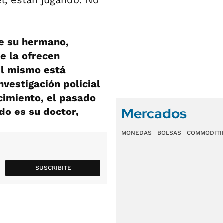
l, están jugando. No
ue su hermano,
e la ofrecen
el mismo está
nvestigación policial
ecimiento, el pasado
Mercados
do es su doctor,
MONEDAS
BOLSAS
COMMODITI
SUSCRIBITE