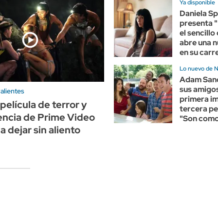
Ya disponible
Daniela Sp
presenta "
el sencillo
abre una 
en su carr
Lo nuevo de N
Adam Sand
sus amigos
alientes
primera im
película de terror y
tercera pe
encia de Prime Video
"Son como
a dejar sin aliento