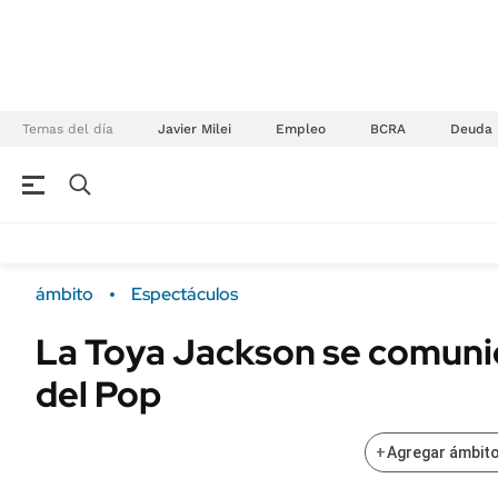
Temas del día
Javier Milei
Empleo
BCRA
Deuda
NEGOCIOS
ÚLTIMAS NOTICIAS
Especiales Ámbito
ECONOMÍA
ámbito
Espectáculos
Real Estate
Banco de Datos
La Toya Jackson se comunic
Sustentabilidad
Campo
del Pop
Seguros
FINANZAS
ENERGY REPORT
Dólar
+
Agregar ámbito
POLÍTICA
Mercados
Nacional