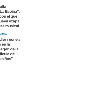
alla
La Espina",
 con el que
nueva etapa
era musical
etflix
ler reúne a
 en la
agen de la
lícula de
 niños"