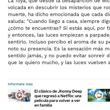
La Toya, que desde la desaparición de Mi
volcada en descubrir los misterios que ro
muerte, ha dicho emocionada que cada día 
saluda: "Cuando llego a casa, siempre digo
¿cómo te encuentras? Si estás aquí, por fa
y entonces, las luces empiezan a parpade
sentirlo. Incluso percibo el aroma de su 
noto su presencia. Es la sensación más m
sentido jamás, y no puedo evitar sonreír d
que le quiero mucho, y las luces vuelven 
Informate más
El clásico de Jhonny Deep
que regresó a Netflix: una
película para volver a ver
en familia