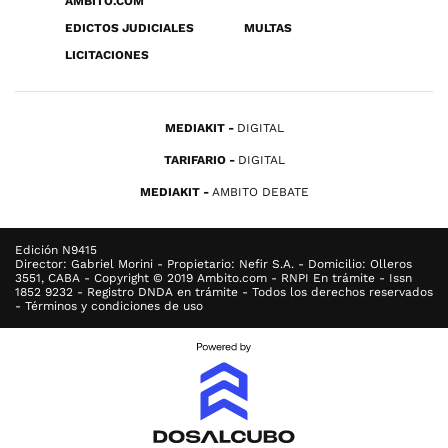
ÁMBITO.COM
EDICTOS JUDICIALES
MULTAS
LICITACIONES
MEDIAKIT
DIGITAL
TARIFARIO
DIGITAL
MEDIAKIT
AMBITO DEBATE
Edición N9415
Director: Gabriel Morini - Propietario: Nefir S.A. - Domicilio: Olleros
3551, CABA - Copyright © 2019 Ambito.com - RNPI En trámite - Issn
1852 9232 - Registro DNDA en trámite - Todos los derechos reservados
- Términos y condiciones de uso