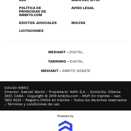
RSS
MAPA DEL SITIO
POLÍTICA DE
AVISO LEGAL
PRIVACIDAD DE
ÁMBITO.COM
EDICTOS JUDICIALES
MULTAS
LICITACIONES
MEDIAKIT
DIGITAL
TARIFARIO
DIGITAL
MEDIAKIT
AMBITO DEBATE
Edición N9412
Director: Gabriel Morini - Propietario: Nefir S.A. - Domicilio: Olleros
3551, CABA - Copyright © 2019 Ambito.com - RNPI En trámite - Issn
1852 9232 - Registro DNDA en trámite - Todos los derechos reservados
- Términos y condiciones de uso