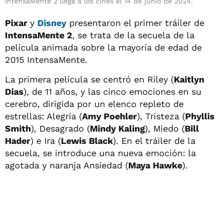
IntensaMente 2 llega a los cines el 14 de junio de 2024.
Pixar
y
Disney
presentaron el primer tráiler de
IntensaMente 2
, se trata de la secuela de la
película animada sobre la mayoría de edad de
2015 IntensaMente.
La primera película se centró en Riley (
Kaitlyn
Dias
), de 11 años, y las cinco emociones en su
cerebro, dirigida por un elenco repleto de
estrellas: Alegría (
Amy Poehler
), Tristeza (
Phyllis
Smith
), Desagrado (
Mindy Kaling
), Miedo (
Bill
Hader
) e Ira (
Lewis Black
). En el tráiler de la
secuela, se introduce una nueva emoción: la
agotada y naranja Ansiedad (
Maya Hawke
).